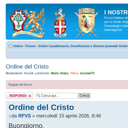
I NOSTRI
Forum Italiano d
per lo Studio degl
Genealogico Italia
www.iagi.info
Indice
‹
Forum
‹
Ordini Cavallereschi, Onorificenze e Sistemi premiali/ Orde
Ordine del Cristo
Moderatori:
Novelli
,
Lambertini
,
Mario Volpe
,
Tilius
,
nicolad72
Regole del forum
Rispondi al
messaggio
Ordine del Cristo
da
RFVS
» mercoledì 15 aprile 2026, 8:46
Buongiorno,