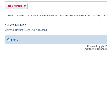
Rispondi al
messaggio
Torna a Ordini Cavallereschi, Onorificenze e Sistemi premiali/ Orders of Chivalry & H
CHI C’È IN LINEA
Visitano il forum: Nessuno e 15 ospiti
Indice
Powered by
php
Traduzione Italiana
p