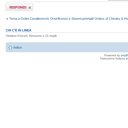
Rispondi al
messaggio
Torna a Ordini Cavallereschi, Onorificenze e Sistemi premiali/ Orders of Chivalry & H
CHI C’È IN LINEA
Visitano il forum: Nessuno e 21 ospiti
Indice
Powered by
php
Traduzione Italiana
p