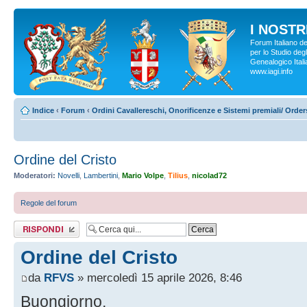
I NOSTRI
Forum Italiano d
per lo Studio degl
Genealogico Italia
www.iagi.info
Indice
‹
Forum
‹
Ordini Cavallereschi, Onorificenze e Sistemi premiali/ Orde
Ordine del Cristo
Moderatori:
Novelli
,
Lambertini
,
Mario Volpe
,
Tilius
,
nicolad72
Regole del forum
Rispondi al
messaggio
Ordine del Cristo
da
RFVS
» mercoledì 15 aprile 2026, 8:46
Buongiorno,