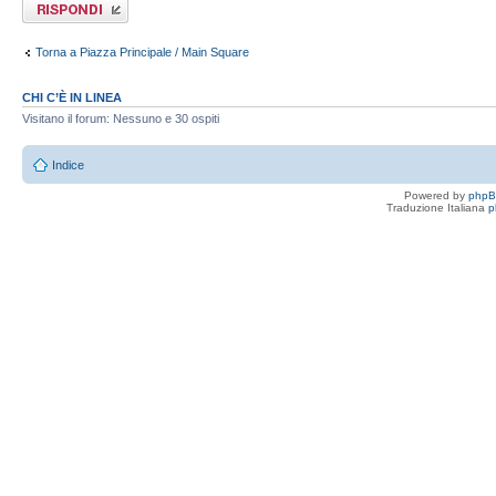
Rispondi al
messaggio
Torna a Piazza Principale / Main Square
CHI C’È IN LINEA
Visitano il forum: Nessuno e 30 ospiti
Indice
Powered by
php
Traduzione Italiana
p