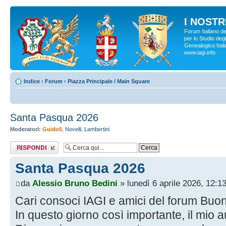
I NOSTRI
Forum Italiano d
per lo Studio degl
Genealogico Italia
www.iagi.info
Indice
‹
Forum
‹
Piazza Principale / Main Square
Santa Pasqua 2026
Moderatori:
Guido5
,
Novelli
,
Lambertini
Rispondi al
messaggio
Santa Pasqua 2026
da
Alessio Bruno Bedini
» lunedì 6 aprile 2026, 12:1
Cari consoci IAGI e amici del forum Buo
In questo giorno così importante, il mio a