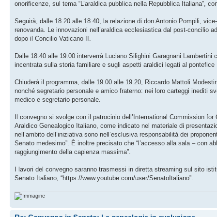
onorificenze, sul tema “L’araldica pubblica nella Repubblica Italiana”, con 
Seguirà, dalle 18.20 alle 18.40, la relazione di don Antonio Pompili, vice-
renovanda. Le innovazioni nell’araldica ecclesiastica dal post-concilio a
dopo il Concilio Vaticano II.
Dalle 18.40 alle 19.00 interverrà Luciano Silighini Garagnani Lambertini
incentrata sulla storia familiare e sugli aspetti araldici legati al pontefi
Chiuderà il programma, dalle 19.00 alle 19.20, Riccardo Mattoli Modestini 
nonché segretario personale e amico fraterno: nei loro carteggi inediti sve
medico e segretario personale.
Il convegno si svolge con il patrocinio dell’International Commission for 
Araldico Genealogico Italiano, come indicato nel materiale di presentazio
nell’ambito dell’iniziativa sono nell’esclusiva responsabilità dei propone
Senato medesimo”. È inoltre precisato che “l’accesso alla sala – con abb
raggiungimento della capienza massima”.
I lavori del convegno saranno trasmessi in diretta streaming sul sito isti
Senato Italiano, “https://www.youtube.com/user/SenatoItaliano”.