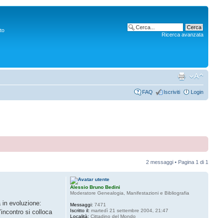
to
Ricerca avanzata
FAQ
Iscriviti
Login
2 messaggi • Pagina
1
di
1
Alessio Bruno Bedini
Moderatore Genealogia, Manifestazioni e Bibliografia
 in evoluzione:
Messaggi:
7471
Iscritto il:
martedì 21 settembre 2004, 21:47
’incontro si colloca
Località:
Cittadino del Mondo