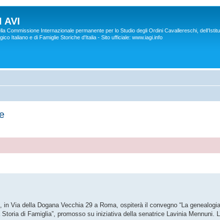
 AVI
lla Commissione Internazionale permanente per lo Studio degli Ordini Cavallereschi, dell’Istitu
co Italiano e di Famiglie Storiche d'Italia - Sito ufficiale: www.iagi.info
e
ani, in Via della Dogana Vecchia 29 a Roma, ospiterà il convegno “La genealogia
 Storia di Famiglia”, promosso su iniziativa della senatrice Lavinia Mennuni. L