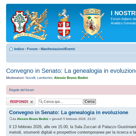
I NOSTRI
Forum Italiano de
Araldico Genealogi
Indice
‹
Forum
‹
Manifestazioni/Eventi
Convegno in Senato: La genealogia in evoluzion
Moderatori:
Novelli
,
Lambertini
,
Alessio Bruno Bedini
Regole del forum
Rispondi al
messaggio
Convegno in Senato: La genealogia in evoluzione
da
Alessio Bruno Bedini
» giovedì 5 febbraio 2026, 23:20
Il 13 febbraio 2026, alle ore 15.00, la Sala Zuccari di Palazzo Giustini
metodi, strumenti digitali e prospettive contemporanee per la ricerca e la