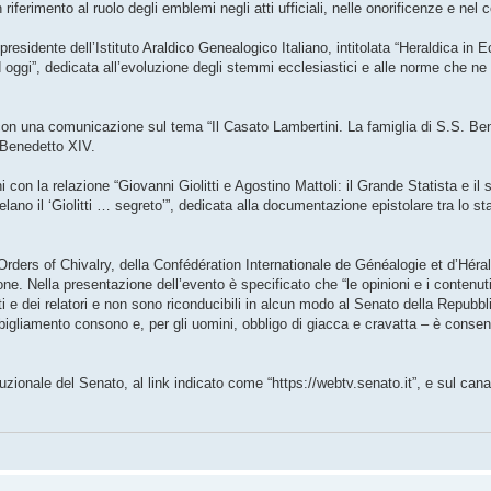
riferimento al ruolo degli emblemi negli atti ufficiali, nelle onorificenze e nel 
presidente dell’Istituto Araldico Genealogico Italiano, intitolata “Heraldica in
d oggi”, dedicata all’evoluzione degli stemmi ecclesiastici e alle norme che ne
 con una comunicazione sul tema “Il Casato Lambertini. La famiglia di S.S. Be
ce Benedetto XIV.
con la relazione “Giovanni Giolitti e Agostino Mattoli: il Grande Statista e il
lano il ‘Giolitti … segreto’”, dedicata alla documentazione epistolare tra lo sta
Orders of Chivalry, della Confédération Internationale de Généalogie et d’Hérald
ne. Nella presentazione dell’evento è specificato che “le opinioni e i contenut
nti e dei relatori e non sono riconducibili in alcun modo al Senato della Repubbl
igliamento consono e, per gli uomini, obbligo di giacca e cravatta – è consenti
tuzionale del Senato, al link indicato come “https://webtv.senato.it”, e sul ca