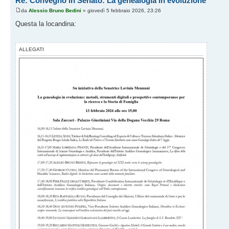
Re: Convegno in Senato: La genealogia in evoluzione
da
Alessio Bruno Bedini
» giovedì 5 febbraio 2026, 23:26
Questa la locandina:
ALLEGATI