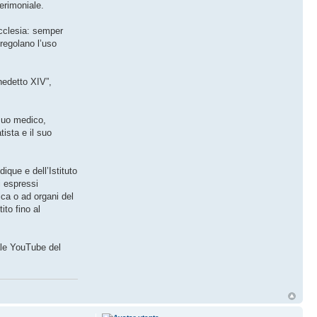
cerimoniale.
 Ecclesia: semper
 regolano l’uso
nedetto XIV”,
 suo medico,
tista e il suo
ique e dell’Istituto
i espressi
ica o ad organi del
to fino al
nale YouTube del