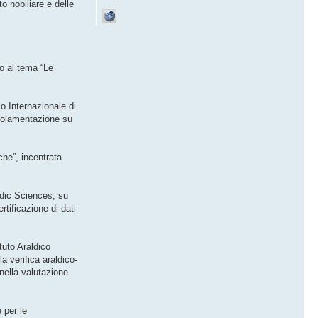
o nobiliare e delle
to al tema “Le
o Internazionale di
egolamentazione su
che”, incentrata
ldic Sciences, su
rtificazione di dati
tuto Araldico
a verifica araldico-
 nella valutazione
 per le