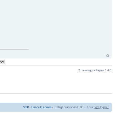
2 messaggi • Pagina
1
di
1
Staff
•
Cancella cookie
• Tutti gli orari sono UTC + 1 ora [
ora legale
]