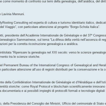
ne come momento di confronto sui temi della genealogia, dell’araldica, del diritt
ce Lavinia Mennuni.
ItalyRooting Consulting ed esperta di cultura e turismo identitario italico, dedica
el Viaggio”, con particolare attenzione al progetto “Borgo-Schola Italica”.
otti, presidente dell’Académie Internationale de Généalogie e del 37º Congress
 Genealogico Sammarinese, sul tema “La difesa della verità nell’assenza di r
icazioni per la corretta ricostruzione genealogica e araldica.
intitolata “Ripensare la genealogia nel XXI secolo: verso le scienze genealogi
mento tra le scienze storiche.
 del Permanent Bureau of the International Congress of Genealogical and Hera
articolare attenzione all’uso di registri distribuiti per la conservazione e la ce
ente della Confédération Internationale de Généalogie et d’Héraldique e dell’Isti
identità storiche: come Royal Protocol e blockchain scientificamente innovano l
 documentaria e ai possibili impieghi di protocolli formali e tecnologie digitali
, della Presidenza del Consiglio dei Ministri, Ufficio del cerimoniale di Stato e