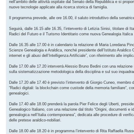
nell’ambito delle attività ospitate dal Senato della Repubblica e si propo
nuove tecnologie applicate alla ricerca storica di famiglia.
Il programma prevede, alle ore 16.00, il saluto introduttivo della senatri
Seguirà, dalle 16.15 alle 16.35, l’intervento di Letizia Sinisi, titolare di 
Radici del Futuro e il Turismo Identitario come nuova Genealogia Italica d
Dalle 16.35 alle 17.00 è in calendario la relazione di Maria Loredana Pin
Scienze Genealogia e Araldica, nonché presidente dell’Istituto Araldico
internet e gli abusi dell’Intelligenza Artificiale”, con riferimento alle impl
Dalle 17.00 alle 17.20 interverrà Alessio Bruno Bedini con una relazione 
sulla sistematizzazione metodologica della disciplina e sul suo inquadra
Dalle 17.20 alle 17.40 è previsto l’intervento di Giorgio Cuneo, membro
“Radici digitali: la blockchain come custode della memoria familiare”, con p
genealogici.
Dalle 17.40 alle 18.00 prenderà la parola Pier Felice degli Uberti, presid
Genealogico Italiano, con una relazione dal titolo “Origini, documenti e 
genealogica nell’Italia contemporanea”, dedicata alle procedure di verifica
delle pretese araldico-nobiliari.
Dalle 18.00 alle 18.20 è in programma l’intervento di Rita Raffaella Russo