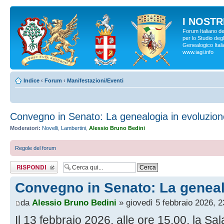
I NOSTRI
Forum Italiano d
per lo Studio degl
Genealogico Italia
www.iagi.info
Indice
‹
Forum
‹
Manifestazioni/Eventi
Convegno in Senato: La genealogia in evoluzion
Moderatori:
Novelli
,
Lambertini
,
Alessio Bruno Bedini
Regole del forum
Rispondi al
messaggio
Convegno in Senato: La geneal
da
Alessio Bruno Bedini
» giovedì 5 febbraio 2026, 2
Il 13 febbraio 2026, alle ore 15.00, la Sa