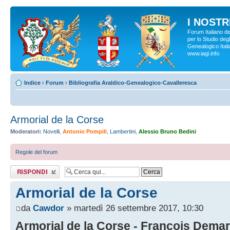
I NOSTRI
Forum Italiano d
per lo Studio degl
Genealogico Italia
www.iagi.info
Indice
‹
Forum
‹
Bibliografia Araldico-Genealogico-Cavalleresca
Armorial de la Corse
Moderatori:
Novelli
,
Antonio Pompili
,
Lambertini
,
Alessio Bruno Bedini
Regole del forum
Rispondi al
messaggio
Armorial de la Corse
da
Cawdor
» martedì 26 settembre 2017, 10:30
Armorial de la Corse - François Demart