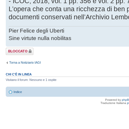
- ICOC, 2018, vol. 1 pp. 356 e vol. 2 pp. 
L’opera che conta una ricchezza di ben pp
documenti conservati nell’Archivio Lemb
Pier Felice degli Uberti
Sine virtute nulla nobilitas
Argomento
bloccato
Torna a Notiziario IAGI
CHI C’È IN LINEA
Visitano il forum: Nessuno e 1 ospite
Indice
Powered by
php
Traduzione Italiana
p