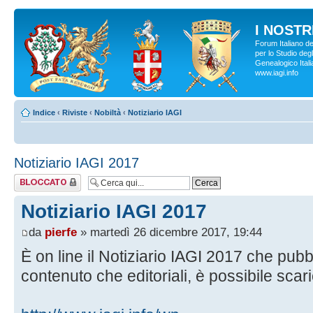
I NOSTRI
Forum Italiano d
per lo Studio degl
Genealogico Italia
www.iagi.info
Indice
‹
Riviste
‹
Nobiltà
‹
Notiziario IAGI
Notiziario IAGI 2017
Argomento
bloccato
Notiziario IAGI 2017
da
pierfe
» martedì 26 dicembre 2017, 19:44
È on line il Notiziario IAGI 2017 che pub
contenuto che editoriali, è possibile scari