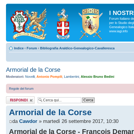
I NOSTRI
Forum Italiano d
per lo Studio degl
Genealogico Italia
www.iagi.info
Indice
‹
Forum
‹
Bibliografia Araldico-Genealogico-Cavalleresca
Armorial de la Corse
Moderatori:
Novelli
,
Antonio Pompili
,
Lambertini
,
Alessio Bruno Bedini
Regole del forum
Rispondi al
messaggio
Armorial de la Corse
da
Cawdor
» martedì 26 settembre 2017, 10:30
Armorial de la Corse - François Demart