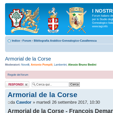
I NOSTRI
Forum Italiano d
per lo Studio degl
Genealogico Italia
www.iagi.info
Indice
‹
Forum
‹
Bibliografia Araldico-Genealogico-Cavalleresca
Armorial de la Corse
Moderatori:
Novelli
,
Antonio Pompili
,
Lambertini
,
Alessio Bruno Bedini
Regole del forum
Rispondi al
messaggio
Armorial de la Corse
da
Cawdor
» martedì 26 settembre 2017, 10:30
Armorial de la Corse - François Demart