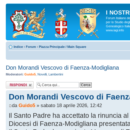
I NOSTRI
Forum Italiano d
per lo Studio degl
Genealogico Italia
www.iagi.info
Indice
‹
Forum
‹
Piazza Principale / Main Square
Don Morandi Vescovo di Faenza-Modigliana
Moderatori:
Guido5
,
Novelli
,
Lambertini
Rispondi al
messaggio
Don Morandi Vescovo di Faenz
da
Guido5
» sabato 18 aprile 2026, 12:42
Il Santo Padre ha accettato la rinuncia a
Diocesi di Faenza-Modigliana presentata