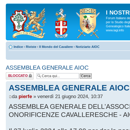
I NOSTRI
Forum Italiano d
per lo Studio degl
Genealogico Italia
www.iagi.info
Indice
‹
Riviste
‹
Il Mondo del Cavaliere
‹
Notiziario AIOC
ASSEMBLEA GENERALE AIOC
Argomento
bloccato
ASSEMBLEA GENERALE AIOC
da
pierfe
» venerdì 21 giugno 2024, 10:37
ASSEMBLEA GENERALE DELL’ASSOCIA
ONORIFICENZE CAVALLERESCHE - AI