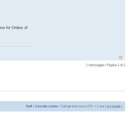
ion for Orders of
1 messaggio • Pagina
1
di
1
Staff
•
Cancella cookie
• Tutti gli orari sono UTC + 1 ora [
ora legale
]