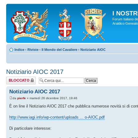
I NOSTRI
Forum Italiano de
Araldico Genealogi
Indice
‹
Riviste
‹
Il Mondo del Cavaliere
‹
Notiziario AIOC
Notiziario AIOC 2017
Argomento
bloccato
Notiziario AIOC 2017
da
pierfe
» martedì 26 dicembre 2017, 19:46
È on line il Notiziario AIOC 2017 che pubblica numerose novità si di conte
http://www.iagi.info/wp-content/uploads ... o-AIOC.pdf
Di particolare interesse: