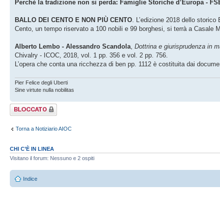
Perchè la tradizione non si perda: Famiglie Storiche d’Europa - FS
BALLO DEI CENTO E NON PIÙ CENTO
. L’edizione 2018 dello storico
Cento, un tempo riservato a 100 nobili e 99 borghesi, si terrà a Casale M
Alberto Lembo - Alessandro Scandola
,
Dottrina e giurisprudenza in m
Chivalry - ICOC, 2018, vol. 1 pp. 356 e vol. 2 pp. 756.
L’opera che conta una ricchezza di ben pp. 1112 è costituita dai docume
Pier Felice degli Uberti
Sine virtute nulla nobilitas
Argomento
bloccato
Torna a Notiziario AIOC
CHI C’È IN LINEA
Visitano il forum: Nessuno e 2 ospiti
Indice