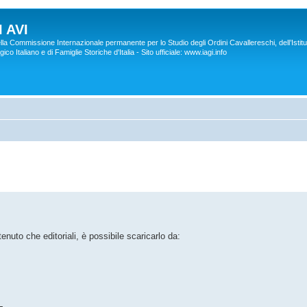
 AVI
lla Commissione Internazionale permanente per lo Studio degli Ordini Cavallereschi, dell’Istitu
co Italiano e di Famiglie Storiche d'Italia - Sito ufficiale: www.iagi.info
nuto che editoriali, è possibile scaricarlo da: