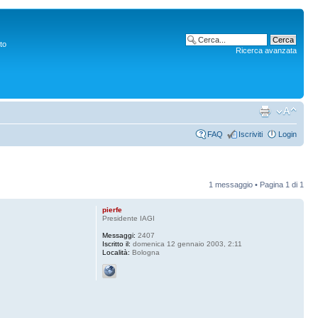
to
Ricerca avanzata
FAQ
Iscriviti
Login
1 messaggio • Pagina
1
di
1
pierfe
Presidente IAGI
Messaggi:
2407
Iscritto il:
domenica 12 gennaio 2003, 2:11
Località:
Bologna