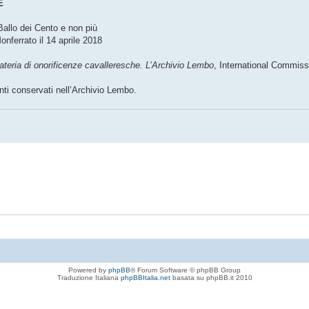
E
 Ballo dei Cento e non più
onferrato il 14 aprile 2018
ateria di onorificenze cavalleresche. L’Archivio Lembo
, International Commiss
nti conservati nell’Archivio Lembo.
Powered by
phpBB
® Forum Software © phpBB Group
Traduzione Italiana
phpBBItalia.net
basata su phpBB.it 2010