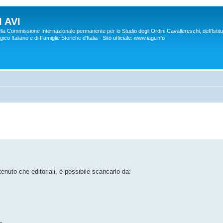
 AVI
lla Commissione Internazionale permanente per lo Studio degli Ordini Cavallereschi, dell’Istitu
co Italiano e di Famiglie Storiche d'Italia - Sito ufficiale: www.iagi.info
nuto che editoriali, è possibile scaricarlo da: