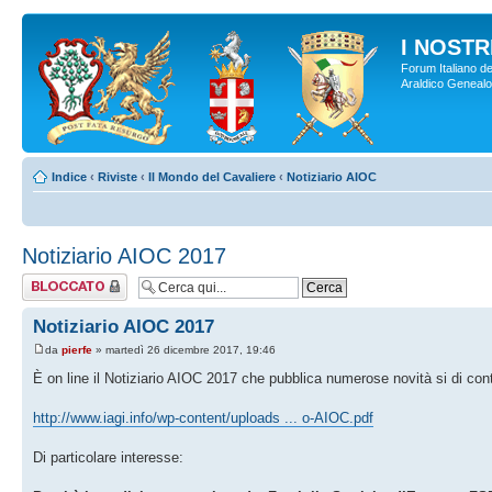
I NOSTRI
Forum Italiano de
Araldico Genealogi
Indice
‹
Riviste
‹
Il Mondo del Cavaliere
‹
Notiziario AIOC
Notiziario AIOC 2017
Argomento
bloccato
Notiziario AIOC 2017
da
pierfe
» martedì 26 dicembre 2017, 19:46
È on line il Notiziario AIOC 2017 che pubblica numerose novità si di conte
http://www.iagi.info/wp-content/uploads ... o-AIOC.pdf
Di particolare interesse: