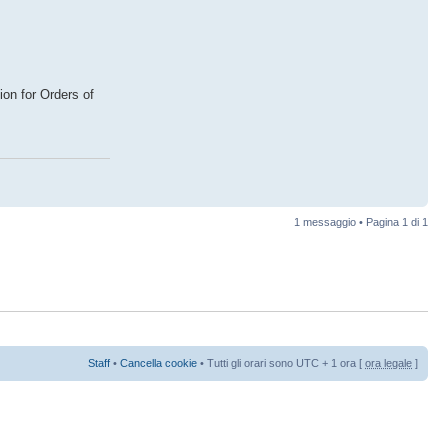
ion for Orders of
1 messaggio • Pagina
1
di
1
Staff
•
Cancella cookie
• Tutti gli orari sono UTC + 1 ora [
ora legale
]