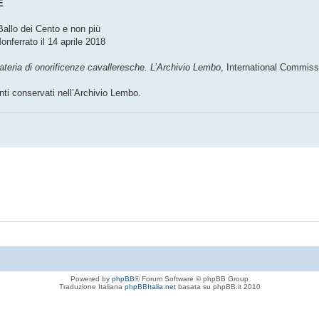
E
 Ballo dei Cento e non più
onferrato il 14 aprile 2018
ateria di onorificenze cavalleresche. L’Archivio Lembo
, International Commiss
nti conservati nell’Archivio Lembo.
Powered by
phpBB
® Forum Software © phpBB Group
Traduzione Italiana
phpBBItalia.net
basata su phpBB.it 2010