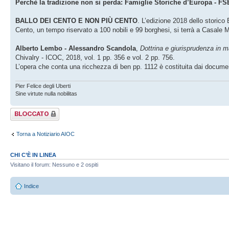
Perchè la tradizione non si perda: Famiglie Storiche d’Europa - FS
BALLO DEI CENTO E NON PIÙ CENTO
. L’edizione 2018 dello storico
Cento, un tempo riservato a 100 nobili e 99 borghesi, si terrà a Casale M
Alberto Lembo - Alessandro Scandola
,
Dottrina e giurisprudenza in m
Chivalry - ICOC, 2018, vol. 1 pp. 356 e vol. 2 pp. 756.
L’opera che conta una ricchezza di ben pp. 1112 è costituita dai docume
Pier Felice degli Uberti
Sine virtute nulla nobilitas
Argomento
bloccato
Torna a Notiziario AIOC
CHI C’È IN LINEA
Visitano il forum: Nessuno e 2 ospiti
Indice