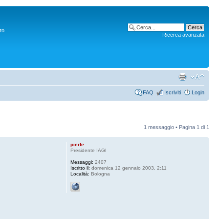
to
Ricerca avanzata
FAQ
Iscriviti
Login
1 messaggio • Pagina
1
di
1
pierfe
Presidente IAGI
Messaggi:
2407
Iscritto il:
domenica 12 gennaio 2003, 2:11
Località:
Bologna