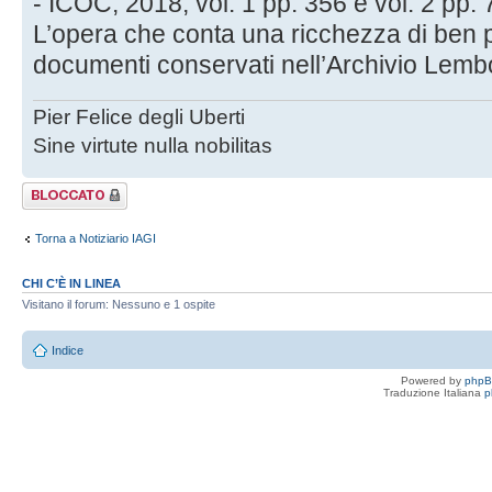
- ICOC, 2018, vol. 1 pp. 356 e vol. 2 pp. 
L’opera che conta una ricchezza di ben pp
documenti conservati nell’Archivio Lemb
Pier Felice degli Uberti
Sine virtute nulla nobilitas
Argomento
bloccato
Torna a Notiziario IAGI
CHI C’È IN LINEA
Visitano il forum: Nessuno e 1 ospite
Indice
Powered by
php
Traduzione Italiana
p