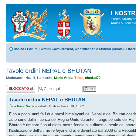
I NOSTRI
Forum Italiano de
Araldico Genealogi
Indice
‹
Forum
‹
Ordini Cavallereschi, Onorificenze e Sistemi premiali/ Orde
Tavole ordini NEPAL e BHUTAN
Moderatori:
Novelli
,
Lambertini
,
Mario Volpe
,
Tilius
,
nicolad72
Argomento
bloccato
Tavole ordini NEPAL e BHUTAN
da
Mario Volpe
» sabato 15 dicembre 2018, 18:02
Fino a pochi anni fa i due paesi himalayani del Nepal e del Bhutan cost
autonome dall'influenza del Regno Unito durante il lungo periodo del Raj B
Bhutan è rimasto fino ai giorni nostri fedele alla dinastia locale dei sovr
l'abdicazione dell'ultimo re Gyanendra, è diventato dal 2008 una Repubbli
varie ricerche, non ho potuto reperire nemmeno un'immagine di tali decor