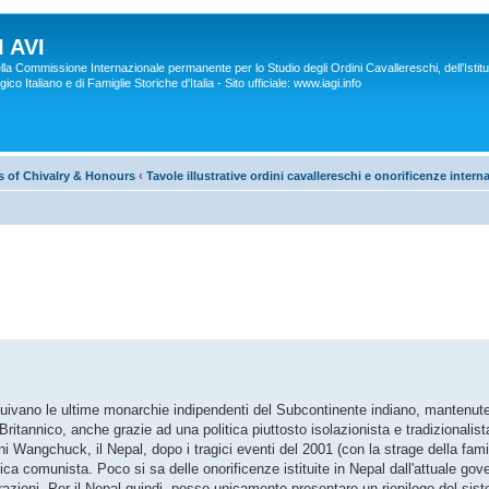
 AVI
lla Commissione Internazionale permanente per lo Studio degli Ordini Cavallereschi, dell’Istitu
co Italiano e di Famiglie Storiche d'Italia - Sito ufficiale: www.iagi.info
rs of Chivalry & Honours
‹
Tavole illustrative ordini cavallereschi e onorificenze intern
ituivano le ultime monarchie indipendenti del Subcontinente indiano, mantenut
ritannico, anche grazie ad una politica piuttosto isolazionista e tradizionalist
ani Wangchuck, il Nepal, dopo i tragici eventi del 2001 (con la strage della fami
ca comunista. Poco si sa delle onorificenze istituite in Nepal dall'attuale go
azioni. Per il Nepal quindi, posso unicamente presentare un riepilogo del sist