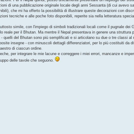
razioni di una pubblicazione originale locale degli anni Sessanta (di cui avevo s
ili), che mi ha offerto la possibilità di illustrare queste decorazioni con disc
ioni tecniche e alle poche foto disponibili, reperite sia nella letteratura speci
iuttosto simile, con l'impiego di simboli tradizionali locali come il pugnale dei G
filo reale per il Bhutan. Ma mentre il Nepal presentava in genere una struttura p
assi - quelli del Bhutan sono più semplificati e si articolano su due o tre classi 
osite insegne - con minuscoli dettagli differenziatori, per lo più costituiti da d
Maestro di ciascun ordine.
eche, per integrare le mie lacune e correggere i miei errori, mancanze e imperf
gruppo delle tavole che seguono.