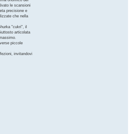
alvato le scansioni
reta precisione e
alizzate che nella
hurka "cukri", il
iuttosto articolata
al massimo.
iverse piccole
ezioni, invitandovi