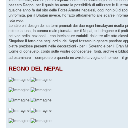
passato Regno, per il quale ho avuto la possibilità di utilizzare le illust
qualche anno fa dal sito delle Forze Armate nepalesi, oggi non più disponib
uniformità. per il Bhutan invece, ho fatto affidamento alle scarse informaz
rete web.
Lo stile e il design dei sistemi premiali dei due regni himalayani risulta p
sole e la luna, la corona reale piumata, per il Nepal, o il dragone e il pro
nei vari ordini nazionali - con intelaiature variabili dalle tre alle otto cl
Singolare il fatto che negli ordini del Nepal fossero in genere previste app
pietre preziose presenti nelle decorazioni - per il Sovrano e per il Gran 
Come di consueto, conto sulle vostre conoscenze, fonti, archivi e bibliot
ad esaminare – sempre se e quando ne avrete la voglia e il tempo – il 
REGNO DEL NEPAL