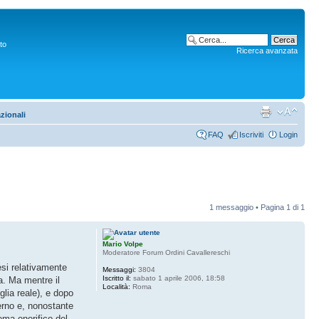
to
Ricerca avanzata
azionali
FAQ
Iscriviti
Login
1 messaggio • Pagina
1
di
1
Mario Volpe
Moderatore Forum Ordini Cavallereschi
esi relativamente
Messaggi:
3804
Iscritto il:
sabato 1 aprile 2006, 18:58
a. Ma mentre il
Località:
Roma
glia reale), e dopo
verno e, nonostante
ema onorifico del