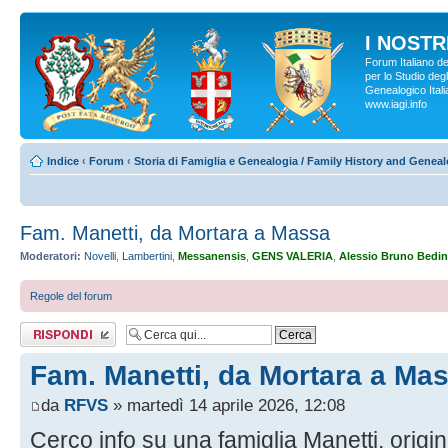
I NOSTRI
Forum Italiano d
per lo Studio degl
Genealogico Italia
www.iagi.info
Indice
‹
Forum
‹
Storia di Famiglia e Genealogia / Family History and Genea
Fam. Manetti, da Mortara a Massa
Moderatori:
Novelli
,
Lambertini
,
Messanensis
,
GENS VALERIA
,
Alessio Bruno Bedin
Regole del forum
Rispondi al
messaggio
Fam. Manetti, da Mortara a Ma
da
RFVS
» martedì 14 aprile 2026, 12:08
Cerco info su una famiglia Manetti, origin