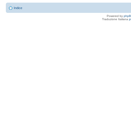
Indice
Powered by
php
Traduzione Italiana
p