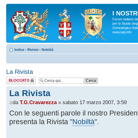
I NOSTRI
Forum Italiano d
per lo Studio degl
Genealogico Italia
www.iagi.info
Indice
‹
Riviste
‹
Nobiltà
La Rivista
Argomento
bloccato
La Rivista
da
T.G.Cravarezza
» sabato 17 marzo 2007, 3:59
Con le seguenti parole il nostro President
presenta la Rivista "
Nobiltà
".