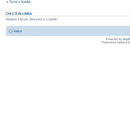
Torna a Nobiltà
CHI C’È IN LINEA
Visitano il forum: Nessuno e 1 ospite
Indice
Powered by
php
Traduzione Italiana
p