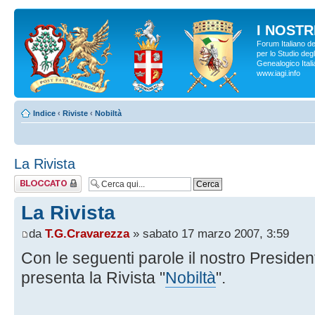
I NOSTRI
Forum Italiano d
per lo Studio degl
Genealogico Italia
www.iagi.info
Indice
‹
Riviste
‹
Nobiltà
La Rivista
Argomento
bloccato
La Rivista
da
T.G.Cravarezza
» sabato 17 marzo 2007, 3:59
Con le seguenti parole il nostro President
presenta la Rivista "
Nobiltà
".