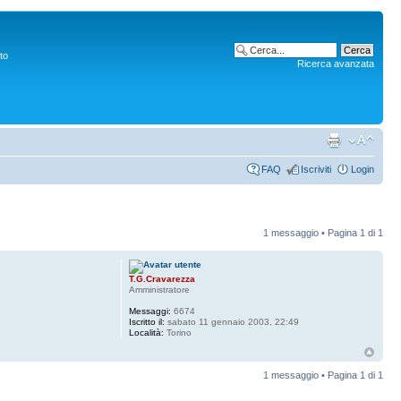
to
Ricerca avanzata
FAQ
Iscriviti
Login
1 messaggio • Pagina
1
di
1
T.G.Cravarezza
Amministratore
Messaggi:
6674
Iscritto il:
sabato 11 gennaio 2003, 22:49
Località:
Torino
1 messaggio • Pagina
1
di
1