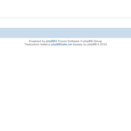
Powered by
phpBB
® Forum Software © phpBB Group
Traduzione Italiana
phpBBItalia.net
basata su phpBB.it 2010