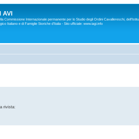
 AVI
lla Commissione Internazionale permanente per lo Studio degli Ordini Cavallereschi, dell’Istitu
co Italiano e di Famiglie Storiche d'Italia - Sito ufficiale: www.iagi.info
a rivista: