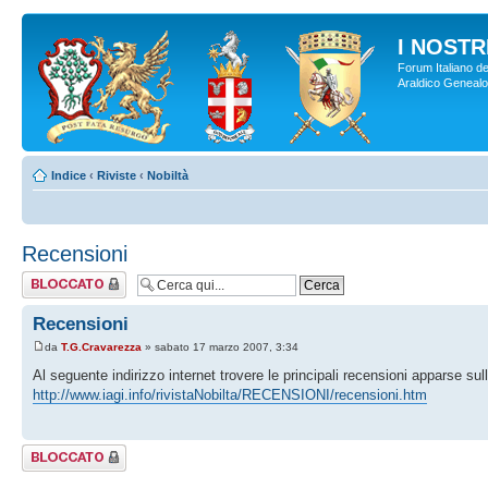
I NOSTRI
Forum Italiano de
Araldico Genealogi
Indice
‹
Riviste
‹
Nobiltà
Recensioni
Argomento
bloccato
Recensioni
da
T.G.Cravarezza
» sabato 17 marzo 2007, 3:34
Al seguente indirizzo internet trovere le principali recensioni apparse sull
http://www.iagi.info/rivistaNobilta/RECENSIONI/recensioni.htm
Argomento
bloccato