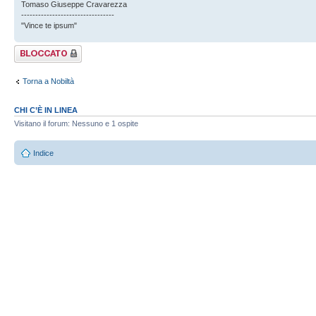
Tomaso Giuseppe Cravarezza
---------------------------------
"Vince te ipsum"
Argomento
bloccato
Torna a Nobiltà
CHI C’È IN LINEA
Visitano il forum: Nessuno e 1 ospite
Indice