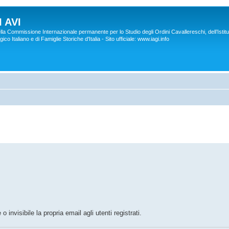
 AVI
lla Commissione Internazionale permanente per lo Studio degli Ordini Cavallereschi, dell’Istitu
co Italiano e di Famiglie Storiche d'Italia - Sito ufficiale: www.iagi.info
o invisibile la propria email agli utenti registrati.