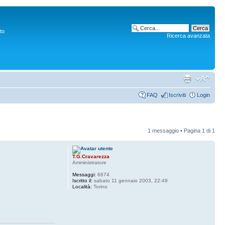
to
Ricerca avanzata
FAQ
Iscriviti
Login
1 messaggio • Pagina
1
di
1
T.G.Cravarezza
Amministratore
Messaggi:
6674
Iscritto il:
sabato 11 gennaio 2003, 22:49
Località:
Torino