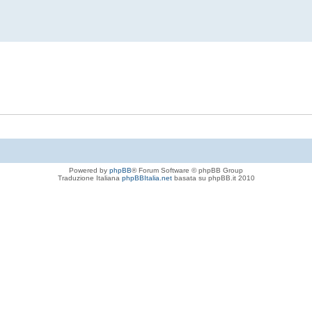
Powered by
phpBB
® Forum Software © phpBB Group
Traduzione Italiana
phpBBItalia.net
basata su phpBB.it 2010