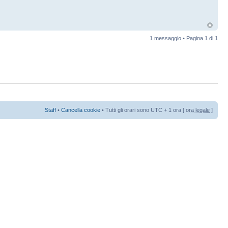
1 messaggio • Pagina
1
di
1
Staff
•
Cancella cookie
• Tutti gli orari sono UTC + 1 ora [
ora legale
]