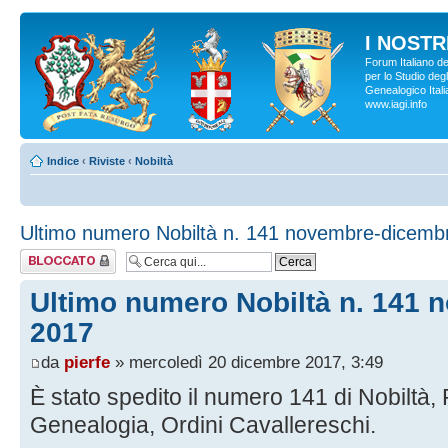
I NOSTRI
Forum Italiano d
per lo Studio degl
Genealogico Italia
www.iagi.info
Indice
‹
Riviste
‹
Nobiltà
Ultimo numero Nobiltà n. 141 novembre-dicemb
Argomento
bloccato
Ultimo numero Nobiltà n. 141
2017
da
pierfe
» mercoledì 20 dicembre 2017, 3:49
È stato spedito il numero 141 di Nobiltà, R
Genealogia, Ordini Cavallereschi.