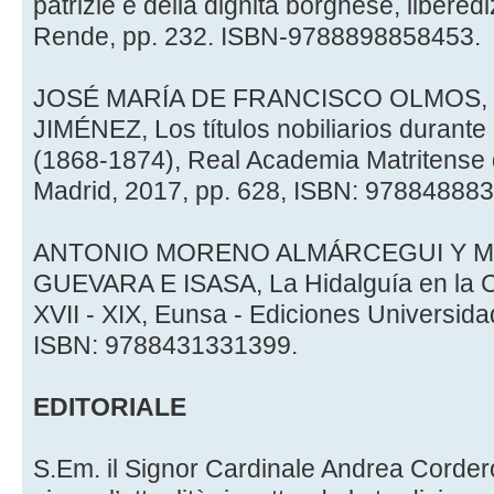
patrizie e della dignità borghese, libered
Rende, pp. 232. ISBN-9788898858453.
JOSÉ MARÍA DE FRANCISCO OLMOS, 
JIMÉNEZ, Los títulos nobiliarios durante
(1868-1874), Real Academia Matritense 
Madrid, 2017, pp. 628, ISBN: 97884888
ANTONIO MORENO ALMÁRCEGUI Y 
GUEVARA E ISASA, La Hidalguía en la Co
XVII - XIX, Eunsa - Ediciones Universid
ISBN: 9788431331399.
EDITORIALE
S.Em. il Signor Cardinale Andrea Corde