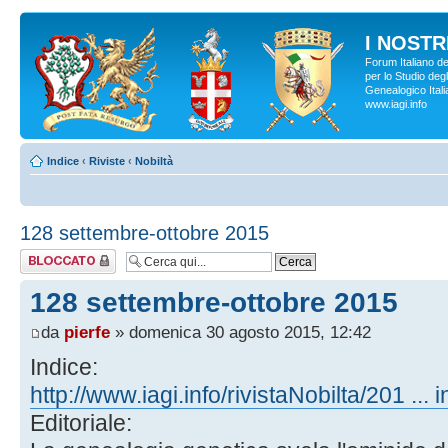
I NOSTRI
Forum Italiano d
per lo Studio degl
Genealogico Italia
www.iagi.info
Indice
‹
Riviste
‹
Nobiltà
128 settembre-ottobre 2015
Argomento
bloccato
128 settembre-ottobre 2015
da
pierfe
» domenica 30 agosto 2015, 12:42
Indice:
http://www.iagi.info/rivistaNobilta/201 ... 
Editoriale: