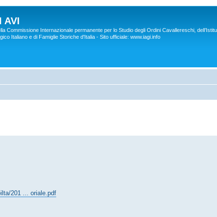
 AVI
lla Commissione Internazionale permanente per lo Studio degli Ordini Cavallereschi, dell’Istitu
co Italiano e di Famiglie Storiche d'Italia - Sito ufficiale: www.iagi.info
lta/201 ... oriale.pdf