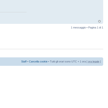
1 messaggio • Pagina
1
di
1
Staff
•
Cancella cookie
• Tutti gli orari sono UTC + 1 ora [
ora legale
]