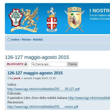
I NOSTRI
Forum Italiano de
Araldico Genealogi
Indice
‹
Riviste
‹
Nobiltà
126-127 maggio-agosto 2015
Argomento
bloccato
126-127 maggio-agosto 2015
da
pierfe
» venerdì 3 luglio 2015, 17:15
Indice:
http://www.iagi.info/rivistaNobilta/201 ... 26-127.pdf
Editoriale:
Il periodico Libro d'oro della nobiltà italiana
http://www.iagi.info/rivistaNobi
Recensioni:
http://www.iagi.info/rivistaNobilta/201 ... nsioni.pdf