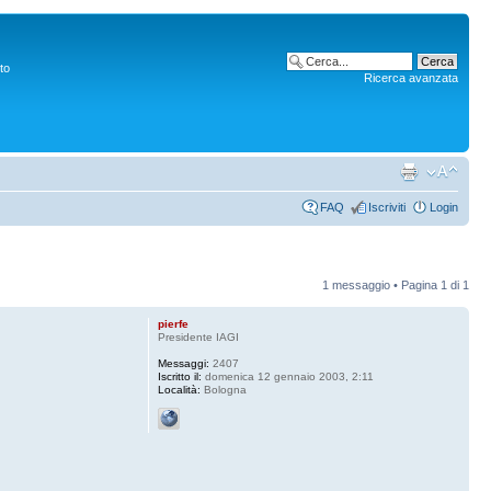
to
Ricerca avanzata
FAQ
Iscriviti
Login
1 messaggio • Pagina
1
di
1
pierfe
Presidente IAGI
Messaggi:
2407
Iscritto il:
domenica 12 gennaio 2003, 2:11
Località:
Bologna