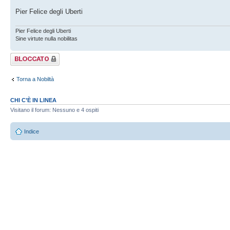
Pier Felice degli Uberti
Pier Felice degli Uberti
Sine virtute nulla nobilitas
Argomento
bloccato
Torna a Nobiltà
CHI C’È IN LINEA
Visitano il forum: Nessuno e 4 ospiti
Indice