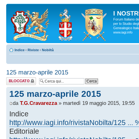
I NOSTRI
Forum Italiano d
per lo Studio degl
Genealogico Italia
www.iagi.info
Indice
‹
Riviste
‹
Nobiltà
125 marzo-aprile 2015
Argomento
bloccato
125 marzo-aprile 2015
da
T.G.Cravarezza
» martedì 19 maggio 2015, 19:55
Indice
http://www.iagi.info/rivistaNobilta/125 ..
Editoriale