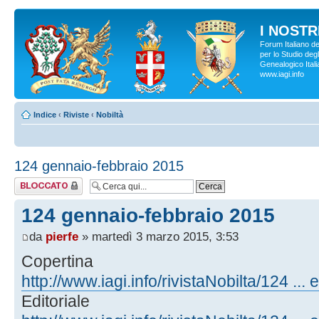
I NOSTRI
Forum Italiano d
per lo Studio degl
Genealogico Italia
www.iagi.info
Indice
‹
Riviste
‹
Nobiltà
124 gennaio-febbraio 2015
Argomento
bloccato
124 gennaio-febbraio 2015
da
pierfe
» martedì 3 marzo 2015, 3:53
Copertina
http://www.iagi.info/rivistaNobilta/124 ... e
Editoriale