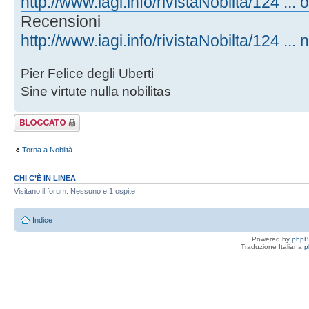
http://www.iagi.info/rivistaNobilta/124 ... o
Recensioni
http://www.iagi.info/rivistaNobilta/124 ... 
Pier Felice degli Uberti
Sine virtute nulla nobilitas
Argomento
bloccato
Torna a Nobiltà
CHI C’È IN LINEA
Visitano il forum: Nessuno e 1 ospite
Indice
Powered by
php
Traduzione Italiana
p