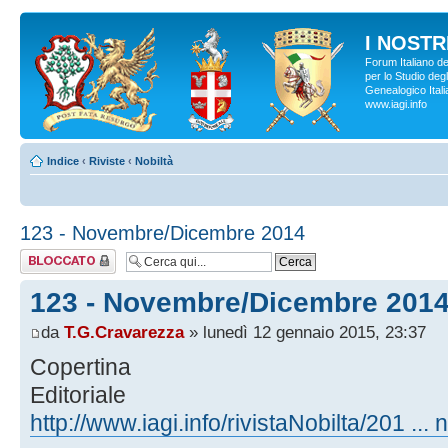
I NOSTRI
Forum Italiano d
per lo Studio degl
Genealogico Italia
www.iagi.info
Indice
‹
Riviste
‹
Nobiltà
123 - Novembre/Dicembre 2014
Argomento
bloccato
123 - Novembre/Dicembre 201
da
T.G.Cravarezza
» lunedì 12 gennaio 2015, 23:37
Copertina
Editoriale
http://www.iagi.info/rivistaNobilta/201 ... 