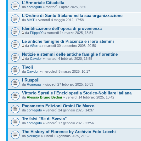
L’Armoriale Cittadella
da
contegufo
» martedì 1 aprile 2025, 8:50
L'Ordine di Santo Stefano nella sua organizzazione
da
MMT
» venerdì 4 maggio 2012, 17:58
Identificazione dell’opera di provenienza
da
Filippo00
» venerdì 14 marzo 2025, 13:54
Le antiche famiglie di Piacenza e i loro stemmi
da
ASerra
» martedì 30 settembre 2008, 20:50
Notizie e stemmi delle antiche famiglie fiorentine
da
Cawdor
» martedì 4 febbraio 2020, 13:55
Tivoli
da
Cawdor
» mercoledì 5 marzo 2025, 10:17
I Ruspoli
da
Romegas
» giovedì 27 febbraio 2025, 10:53
Vittorio Spreti e l'Enciclopedia Storico-Nobiliare italiana
da
Alessio Bruno Bedini
» venerdì 14 febbraio 2025, 10:42
Pagamento Edizioni Orsini De Marzo
da
contegufo
» venerdì 24 gennaio 2025, 14:37
Tre falsi "Re di Svevia"
da
contegufo
» venerdì 17 gennaio 2025, 23:56
The History of Florence by Archivio Foto Locchi
da
pierluigic
» lunedì 13 gennaio 2025, 21:52