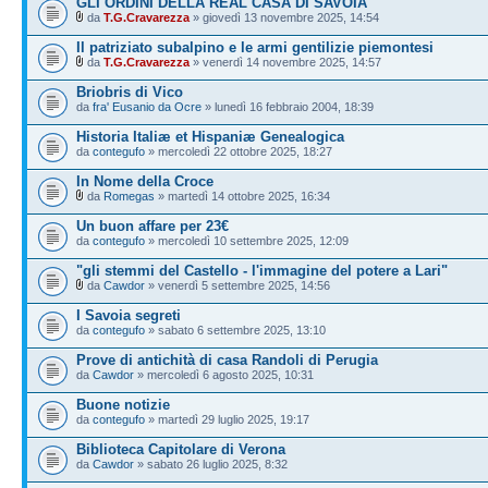
GLI ORDINI DELLA REAL CASA DI SAVOIA
da
T.G.Cravarezza
» giovedì 13 novembre 2025, 14:54
Il patriziato subalpino e le armi gentilizie piemontesi
da
T.G.Cravarezza
» venerdì 14 novembre 2025, 14:57
Briobris di Vico
da
fra' Eusanio da Ocre
» lunedì 16 febbraio 2004, 18:39
Historia Italiæ et Hispaniæ Genealogica
da
contegufo
» mercoledì 22 ottobre 2025, 18:27
In Nome della Croce
da
Romegas
» martedì 14 ottobre 2025, 16:34
Un buon affare per 23€
da
contegufo
» mercoledì 10 settembre 2025, 12:09
"gli stemmi del Castello - l'immagine del potere a Lari"
da
Cawdor
» venerdì 5 settembre 2025, 14:56
I Savoia segreti
da
contegufo
» sabato 6 settembre 2025, 13:10
Prove di antichità di casa Randoli di Perugia
da
Cawdor
» mercoledì 6 agosto 2025, 10:31
Buone notizie
da
contegufo
» martedì 29 luglio 2025, 19:17
Biblioteca Capitolare di Verona
da
Cawdor
» sabato 26 luglio 2025, 8:32