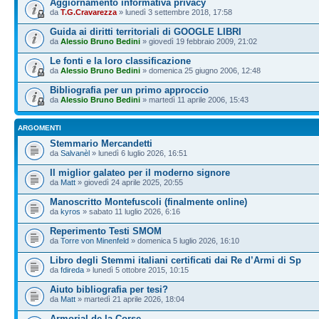
Aggiornamento informativa privacy
da
T.G.Cravarezza
» lunedì 3 settembre 2018, 17:58
Guida ai diritti territoriali di GOOGLE LIBRI
da
Alessio Bruno Bedini
» giovedì 19 febbraio 2009, 21:02
Le fonti e la loro classificazione
da
Alessio Bruno Bedini
» domenica 25 giugno 2006, 12:48
Bibliografia per un primo approccio
da
Alessio Bruno Bedini
» martedì 11 aprile 2006, 15:43
ARGOMENTI
Stemmario Mercandetti
da
Salvanèl
» lunedì 6 luglio 2026, 16:51
Il miglior galateo per il moderno signore
da
Matt
» giovedì 24 aprile 2025, 20:55
Manoscritto Montefuscoli (finalmente online)
da
kyros
» sabato 11 luglio 2026, 6:16
Reperimento Testi SMOM
da
Torre von Minenfeld
» domenica 5 luglio 2026, 16:10
Libro degli Stemmi italiani certificati dai Re d’Armi di Sp
da
fdireda
» lunedì 5 ottobre 2015, 10:15
Aiuto bibliografia per tesi?
da
Matt
» martedì 21 aprile 2026, 18:04
Armorial de la Corse