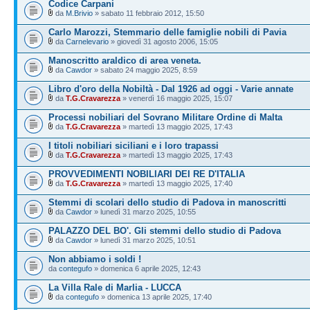
Codice Carpani
da
M.Brivio
» sabato 11 febbraio 2012, 15:50
Carlo Marozzi, Stemmario delle famiglie nobili di Pavia
da
Carnelevario
» giovedì 31 agosto 2006, 15:05
Manoscritto araldico di area veneta.
da
Cawdor
» sabato 24 maggio 2025, 8:59
Libro d'oro della Nobiltà - Dal 1926 ad oggi - Varie annate
da
T.G.Cravarezza
» venerdì 16 maggio 2025, 15:07
Processi nobiliari del Sovrano Militare Ordine di Malta
da
T.G.Cravarezza
» martedì 13 maggio 2025, 17:43
I titoli nobiliari siciliani e i loro trapassi
da
T.G.Cravarezza
» martedì 13 maggio 2025, 17:43
PROVVEDIMENTI NOBILIARI DEI RE D'ITALIA
da
T.G.Cravarezza
» martedì 13 maggio 2025, 17:40
Stemmi di scolari dello studio di Padova in manoscritti
da
Cawdor
» lunedì 31 marzo 2025, 10:55
PALAZZO DEL BO'. Gli stemmi dello studio di Padova
da
Cawdor
» lunedì 31 marzo 2025, 10:51
Non abbiamo i soldi !
da
contegufo
» domenica 6 aprile 2025, 12:43
La Villa Rale di Marlia - LUCCA
da
contegufo
» domenica 13 aprile 2025, 17:40