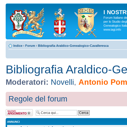
I NOSTRI
Forum Italiano d
per lo Studio degl
Genealogico Italia
www.iagi.info
Indice
‹
Forum
‹
Bibliografia Araldico-Genealogico-Cavalleresca
Bibliografia Araldico-
Moderatori:
Novelli
,
Antonio Pomp
Regole del forum
Scrivi un nuovo
argomento
ANNUNCI