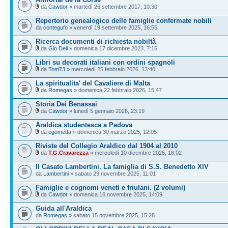
da
Cawdor
» martedì 26 settembre 2017, 10:30
Repertorio genealogico delle famiglie confermate nobili
da
contegufo
» venerdì 19 settembre 2025, 16:55
Ricerca documenti di richiesta nobiltà
da
Gio Deli
» domenica 17 dicembre 2023, 7:16
Libri su decorati italiani con ordini spagnoli
da
Tom73
» mercoledì 25 febbraio 2026, 13:40
La spiritualita' del Cavaliere di Malta
da
Romegas
» domenica 22 febbraio 2026, 15:47
Storia Dei Benassai
da
Cawdor
» lunedì 5 gennaio 2026, 23:19
Araldica studentesca a Padova
da
egometta
» domenica 30 marzo 2025, 12:05
Riviste del Collegio Araldico dal 1904 al 2010
da
T.G.Cravarezza
» mercoledì 10 dicembre 2025, 18:02
Il Casato Lambertini. La famiglia di S.S. Benedetto XIV
da
Lambertini
» sabato 29 novembre 2025, 11:01
Famiglie e cognomi veneti e friulani. (2 volumi)
da
Cawdor
» domenica 16 novembre 2025, 14:09
Guida all'Araldica
da
Romegas
» sabato 15 novembre 2025, 15:28