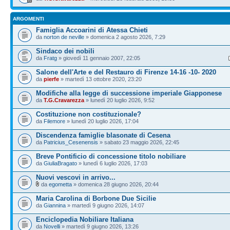
ARGOMENTI
Famiglia Accoarini di Atessa Chieti
da
norton de neville
» domenica 2 agosto 2026, 7:29
Sindaco dei nobili
da
Fratg
» giovedì 11 gennaio 2007, 22:05
Salone dell'Arte e del Restauro di Firenze 14-16 -10- 2020
da
pierfe
» martedì 13 ottobre 2020, 23:20
Modifiche alla legge di successione imperiale Giapponese
da
T.G.Cravarezza
» lunedì 20 luglio 2026, 9:52
Costituzione non costituzionale?
da
Filemore
» lunedì 20 luglio 2026, 17:04
Discendenza famiglie blasonate di Cesena
da
Patricius_Cesenensis
» sabato 23 maggio 2026, 22:45
Breve Pontificio di concessione titolo nobiliare
da
GiuliaBragato
» lunedì 6 luglio 2026, 17:03
Nuovi vescovi in arrivo...
da
egometta
» domenica 28 giugno 2026, 20:44
Maria Carolina di Borbone Due Sicilie
da
Giannina
» martedì 9 giugno 2026, 14:07
Enciclopedia Nobiliare Italiana
da
Novelli
» martedì 9 giugno 2026, 13:26