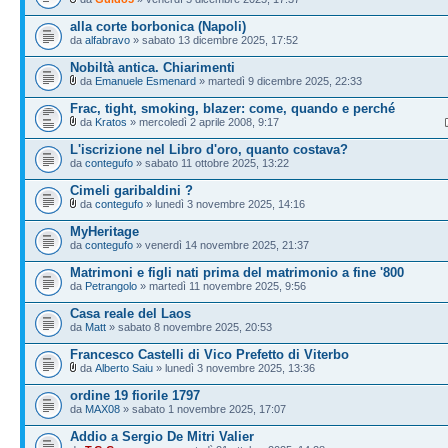
alla corte borbonica (Napoli)
da
alfabravo
» sabato 13 dicembre 2025, 17:52
Nobiltà antica. Chiarimenti
da
Emanuele Esmenard
» martedì 9 dicembre 2025, 22:33
Frac, tight, smoking, blazer: come, quando e perché
da
Kratos
» mercoledì 2 aprile 2008, 9:17
L'iscrizione nel Libro d'oro, quanto costava?
da
contegufo
» sabato 11 ottobre 2025, 13:22
Cimeli garibaldini ?
da
contegufo
» lunedì 3 novembre 2025, 14:16
MyHeritage
da
contegufo
» venerdì 14 novembre 2025, 21:37
Matrimoni e figli nati prima del matrimonio a fine '800
da
Petrangolo
» martedì 11 novembre 2025, 9:56
Casa reale del Laos
da
Matt
» sabato 8 novembre 2025, 20:53
Francesco Castelli di Vico Prefetto di Viterbo
da
Alberto Saiu
» lunedì 3 novembre 2025, 13:36
ordine 19 fiorile 1797
da
MAX08
» sabato 1 novembre 2025, 17:07
Addio a Sergio De Mitri Valier