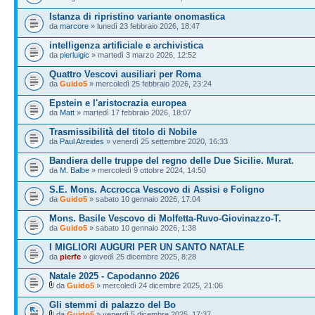
Istanza di ripristino variante onomastica
da
marcore
» lunedì 23 febbraio 2026, 18:47
intelligenza artificiale e archivistica
da
pierluigic
» martedì 3 marzo 2026, 12:52
Quattro Vescovi ausiliari per Roma
da
Guido5
» mercoledì 25 febbraio 2026, 23:24
Epstein e l'aristocrazia europea
da
Matt
» martedì 17 febbraio 2026, 18:07
Trasmissibilità del titolo di Nobile
da
Paul Atreides
» venerdì 25 settembre 2020, 16:33
Bandiera delle truppe del regno delle Due Sicilie. Murat.
da
M. Balbe
» mercoledì 9 ottobre 2024, 14:50
S.E. Mons. Accrocca Vescovo di Assisi e Foligno
da
Guido5
» sabato 10 gennaio 2026, 17:04
Mons. Basile Vescovo di Molfetta-Ruvo-Giovinazzo-T.
da
Guido5
» sabato 10 gennaio 2026, 1:38
I MIGLIORI AUGURI PER UN SANTO NATALE
da
pierfe
» giovedì 25 dicembre 2025, 8:28
Natale 2025 - Capodanno 2026
da
Guido5
» mercoledì 24 dicembre 2025, 21:06
Gli stemmi di palazzo del Bo
da
Guido5
» venerdì 5 dicembre 2025, 17:37