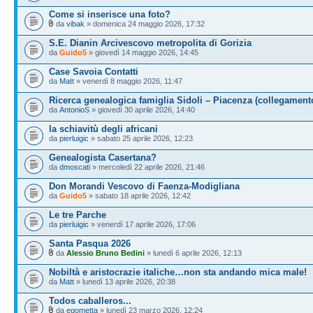
Come si inserisce una foto?
da
vibak
» domenica 24 maggio 2026, 17:32
S.E. Dianin Arcivescovo metropolita di Gorizia
da
Guido5
» giovedì 14 maggio 2026, 14:45
Case Savoia Contatti
da
Matt
» venerdì 8 maggio 2026, 11:47
Ricerca genealogica famiglia Sidoli – Piacenza (collegament
da
AntonioS
» giovedì 30 aprile 2026, 14:40
la schiavitù degli africani
da
pierluigic
» sabato 25 aprile 2026, 12:23
Genealogista Casertana?
da
dmoscati
» mercoledì 22 aprile 2026, 21:46
Don Morandi Vescovo di Faenza-Modigliana
da
Guido5
» sabato 18 aprile 2026, 12:42
Le tre Parche
da
pierluigic
» venerdì 17 aprile 2026, 17:06
Santa Pasqua 2026
da
Alessio Bruno Bedini
» lunedì 6 aprile 2026, 12:13
Nobiltà e aristocrazie italiche…non sta andando mica male!
da
Matt
» lunedì 13 aprile 2026, 20:38
Todos caballeros...
da
egometta
» lunedì 23 marzo 2026, 12:24