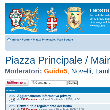
I NOSTRI
Forum Italiano d
per lo Studio degl
Genealogico Italia
www.iagi.info
Indice
‹
Forum
‹
Piazza Principale / Main Square
Piazza Principale / Ma
Moderatori:
Guido5
,
Novelli
,
Lamb
Scrivi un nuovo
argomento
ANNUNCI
Aggiornamento informativa privacy
da
T.G.Cravarezza
» lunedì 3 settembre 2018, 17:58
Benvenuto e regolamento del forum
da
T.G.Cravarezza
» mercoledì 20 febbraio 2008, 19:30