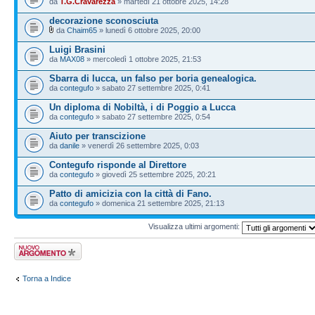
da
T.G.Cravarezza
» martedì 21 ottobre 2025, 14:28
decorazione sconosciuta
da
Chaim65
» lunedì 6 ottobre 2025, 20:00
Luigi Brasini
da
MAX08
» mercoledì 1 ottobre 2025, 21:53
Sbarra di lucca, un falso per boria genealogica.
da
contegufo
» sabato 27 settembre 2025, 0:41
Un diploma di Nobiltà, i di Poggio a Lucca
da
contegufo
» sabato 27 settembre 2025, 0:54
Aiuto per transcizione
da
danile
» venerdì 26 settembre 2025, 0:03
Contegufo risponde al Direttore
da
contegufo
» giovedì 25 settembre 2025, 20:21
Patto di amicizia con la città di Fano.
da
contegufo
» domenica 21 settembre 2025, 21:13
Visualizza ultimi argomenti:
Scrivi un nuovo
argomento
Torna a Indice