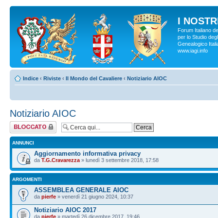
I NOSTRI
Forum Italiano d
per lo Studio degl
Genealogico Italia
www.iagi.info
Indice
‹
Riviste
‹
Il Mondo del Cavaliere
‹
Notiziario AIOC
Notiziario AIOC
Forum bloccato
ANNUNCI
Aggiornamento informativa privacy
da
T.G.Cravarezza
» lunedì 3 settembre 2018, 17:58
ARGOMENTI
ASSEMBLEA GENERALE AIOC
da
pierfe
» venerdì 21 giugno 2024, 10:37
Notiziario AIOC 2017
da
pierfe
» martedì 26 dicembre 2017, 19:46