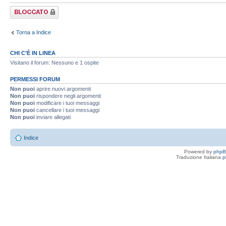
Forum bloccato
Torna a Indice
CHI C’È IN LINEA
Visitano il forum: Nessuno e 1 ospite
PERMESSI FORUM
Non puoi
aprire nuovi argomenti
Non puoi
rispondere negli argomenti
Non puoi
modificare i tuoi messaggi
Non puoi
cancellare i tuoi messaggi
Non puoi
inviare allegati
Indice
Powered by
php
Traduzione Italiana
p