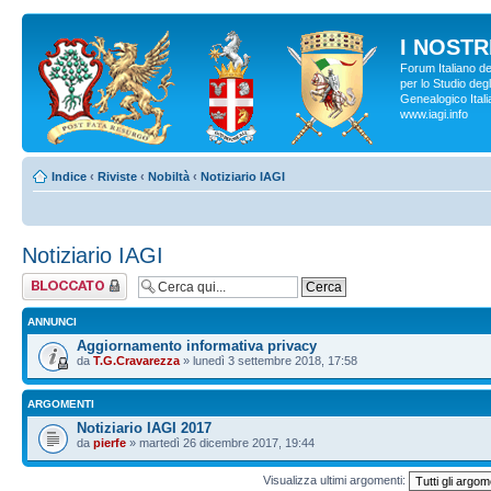
I NOSTRI
Forum Italiano d
per lo Studio degl
Genealogico Italia
www.iagi.info
Indice
‹
Riviste
‹
Nobiltà
‹
Notiziario IAGI
Notiziario IAGI
Forum bloccato
ANNUNCI
Aggiornamento informativa privacy
da
T.G.Cravarezza
» lunedì 3 settembre 2018, 17:58
ARGOMENTI
Notiziario IAGI 2017
da
pierfe
» martedì 26 dicembre 2017, 19:44
Visualizza ultimi argomenti: