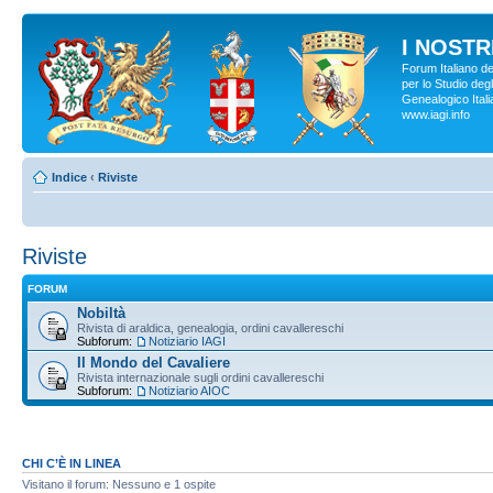
I NOSTRI
Forum Italiano d
per lo Studio degl
Genealogico Italia
www.iagi.info
Indice
‹
Riviste
Riviste
FORUM
Nobiltà
Rivista di araldica, genealogia, ordini cavallereschi
Subforum:
Notiziario IAGI
Il Mondo del Cavaliere
Rivista internazionale sugli ordini cavallereschi
Subforum:
Notiziario AIOC
CHI C’È IN LINEA
Visitano il forum: Nessuno e 1 ospite