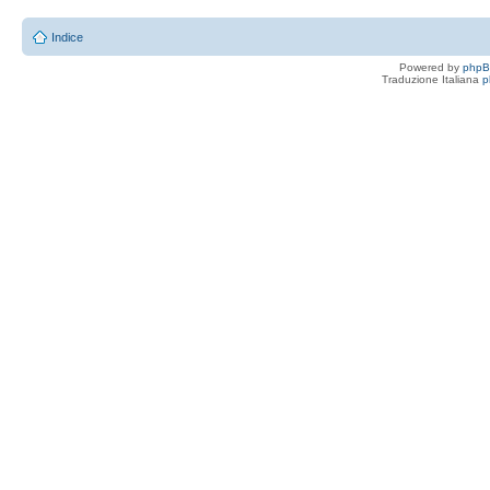
Indice
Powered by
php
Traduzione Italiana
p