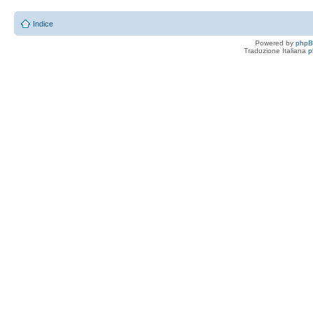
Indice
Powered by
php
Traduzione Italiana
p