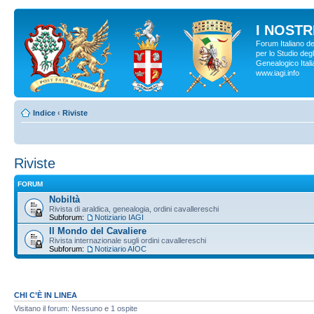
I NOSTRI
Forum Italiano d
per lo Studio degl
Genealogico Italia
www.iagi.info
Indice
‹
Riviste
Riviste
FORUM
Nobiltà
Rivista di araldica, genealogia, ordini cavallereschi
Subforum:
Notiziario IAGI
Il Mondo del Cavaliere
Rivista internazionale sugli ordini cavallereschi
Subforum:
Notiziario AIOC
CHI C’È IN LINEA
Visitano il forum: Nessuno e 1 ospite