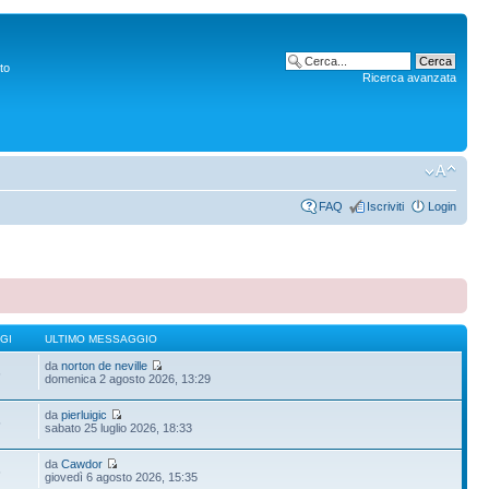
to
Ricerca avanzata
FAQ
Iscriviti
Login
GI
ULTIMO MESSAGGIO
da
norton de neville
6
domenica 2 agosto 2026, 13:29
da
pierluigic
5
sabato 25 luglio 2026, 18:33
da
Cawdor
6
giovedì 6 agosto 2026, 15:35