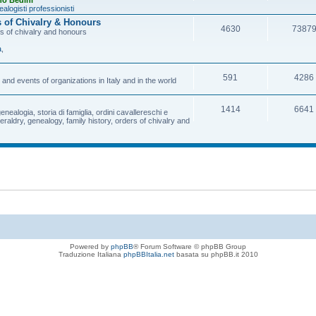
no Bedini
alogisti professionisti
s of Chivalry & Honours
4630
7387
rs of chivalry and honours
a
,
591
4286
and events of organizations in Italy and in the world
1414
6641
enealogia, storia di famiglia, ordini cavallereschi e
eraldry, genealogy, family history, orders of chivalry and
Powered by
phpBB
® Forum Software © phpBB Group
Traduzione Italiana
phpBBItalia.net
basata su phpBB.it 2010