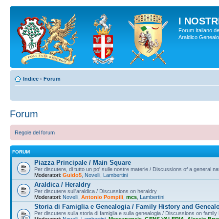
I NOSTRI
Forum Italiano de
Araldico Genealogi
Indice
‹
Forum
Forum
Regole del forum
FORUM
Piazza Principale / Main Square
Per discutere, di tutto un po' sulle nostre materie / Discussions of a general na
Moderatori:
Guido5
,
Novelli
,
Lambertini
Araldica / Heraldry
Per discutere sull'araldica / Discussions on heraldry
Moderatori:
Novelli
,
Antonio Pompili
,
mcs
,
Lambertini
Storia di Famiglia e Genealogia / Family History and Geneal
Per discutere sulla storia di famiglia e sulla genealogia / Discussions on famil