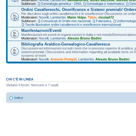
Moderatori:
Novelli
,
Lambertini
,
Messanensis
,
GENS VALERIA
,
Alessio Bru
Subforum:
Genealogia genetica - DNA
,
Genealogia e matematica
,
Gene
Ordini Cavallereschi, Onorificenze e Sistemi premiali/ Order
Per discutere sugli ordini cavallereschi e le onorificenze/ Discussions on orde
Moderatori:
Novelli
,
Lambertini
,
Mario Volpe
,
Tilius
,
nicolad72
Subforum:
Comunicati di Ordini non nazionali
,
Faleristica
,
Uniformologi
Tavole illustrative ordini cavallereschi e onorificenze internazionali
Manifestazioni/Eventi
Manifestazioni ed eventi di organizzazioni in Italia e nel mondo/Demonstrations 
Moderatori:
Novelli
,
Lambertini
,
Alessio Bruno Bedini
Bibliografia Araldico-Genealogico-Cavalleresca
Discussioni ed informazioni sui tutti i testi che si possono reperire di araldica, g
sistemi premiali / Discussions and information regarding all available texts on h
systems of merit
Moderatori:
Novelli
,
Antonio Pompili
,
Lambertini
,
Alessio Bruno Bedini
CHI C’È IN LINEA
Visitano il forum: Nessuno e 7 ospiti
Indice