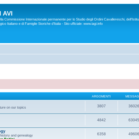
 AVI
lla Commissione Internazionale permanente per lo Studio degli Ordini Cavallereschi, dell’Istitu
co Italiano e di Famiglie Storiche d'Italia - Sito ufficiale: www.iagi.info
ARGOMENTI
MESSAG
3807
3602
ture on our topics
4842
6304
ogy
6358
4960
y history and genealogy