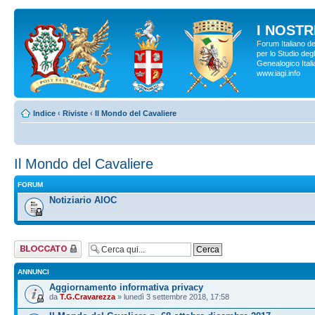
I NOSTRI
Forum Italiano d
per lo Studio degl
Genealogico Italia
www.iagi.info
Indice
‹
Riviste
‹
Il Mondo del Cavaliere
Il Mondo del Cavaliere
FORUM
Notiziario AIOC
Forum bloccato
ANNUNCI
Aggiornamento informativa privacy
da
T.G.Cravarezza
» lunedì 3 settembre 2018, 17:58