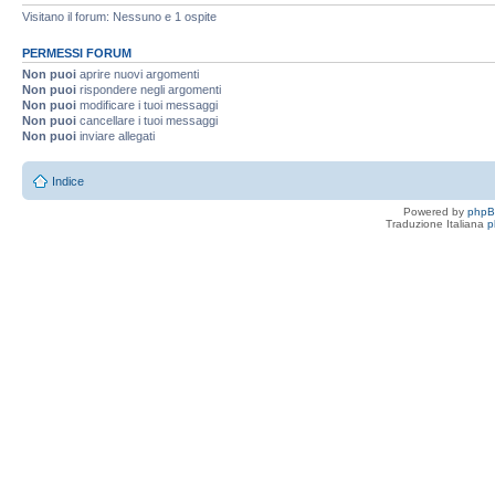
Visitano il forum: Nessuno e 1 ospite
PERMESSI FORUM
Non puoi
aprire nuovi argomenti
Non puoi
rispondere negli argomenti
Non puoi
modificare i tuoi messaggi
Non puoi
cancellare i tuoi messaggi
Non puoi
inviare allegati
Indice
Powered by
php
Traduzione Italiana
p