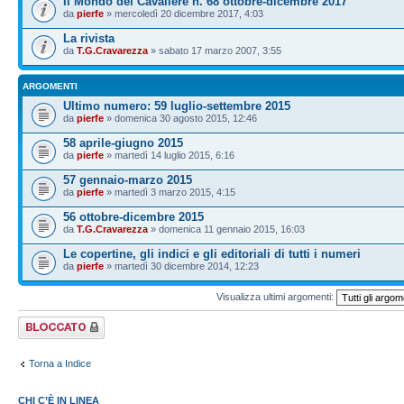
Il Mondo del Cavaliere n. 68 ottobre-dicembre 2017
da
pierfe
» mercoledì 20 dicembre 2017, 4:03
La rivista
da
T.G.Cravarezza
» sabato 17 marzo 2007, 3:55
ARGOMENTI
Ultimo numero: 59 luglio-settembre 2015
da
pierfe
» domenica 30 agosto 2015, 12:46
58 aprile-giugno 2015
da
pierfe
» martedì 14 luglio 2015, 6:16
57 gennaio-marzo 2015
da
pierfe
» martedì 3 marzo 2015, 4:15
56 ottobre-dicembre 2015
da
T.G.Cravarezza
» domenica 11 gennaio 2015, 16:03
Le copertine, gli indici e gli editoriali di tutti i numeri
da
pierfe
» martedì 30 dicembre 2014, 12:23
Visualizza ultimi argomenti:
Forum bloccato
Torna a Indice
CHI C’È IN LINEA