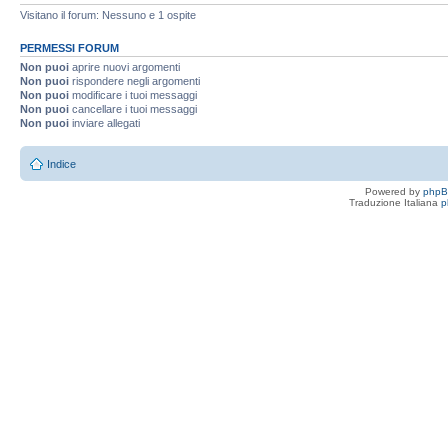
Visitano il forum: Nessuno e 1 ospite
PERMESSI FORUM
Non puoi
aprire nuovi argomenti
Non puoi
rispondere negli argomenti
Non puoi
modificare i tuoi messaggi
Non puoi
cancellare i tuoi messaggi
Non puoi
inviare allegati
Indice
Powered by
php
Traduzione Italiana
p