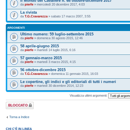
Il Mondo del Cavaliere n. 68 ottobre-dicembre 2017
da
pierfe
» mercoledì 20 dicembre 2017, 4:03
La rivista
da
T.G.Cravarezza
» sabato 17 marzo 2007, 3:55
ARGOMENTI
Ultimo numero: 59 luglio-settembre 2015
da
pierfe
» domenica 30 agosto 2015, 12:46
58 aprile-giugno 2015
da
pierfe
» martedì 14 luglio 2015, 6:16
57 gennaio-marzo 2015
da
pierfe
» martedì 3 marzo 2015, 4:15
56 ottobre-dicembre 2015
da
T.G.Cravarezza
» domenica 11 gennaio 2015, 16:03
Le copertine, gli indici e gli editoriali di tutti i numeri
da
pierfe
» martedì 30 dicembre 2014, 12:23
Visualizza ultimi argomenti:
Forum bloccato
Torna a Indice
CHI C’È IN LINEA