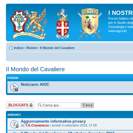
I NOSTRI
Forum Italiano d
per lo Studio degl
Genealogico Italia
www.iagi.info
Indice
‹
Riviste
‹
Il Mondo del Cavaliere
Il Mondo del Cavaliere
FORUM
Notiziario AIOC
Forum bloccato
ANNUNCI
Aggiornamento informativa privacy
da
T.G.Cravarezza
» lunedì 3 settembre 2018, 17:58