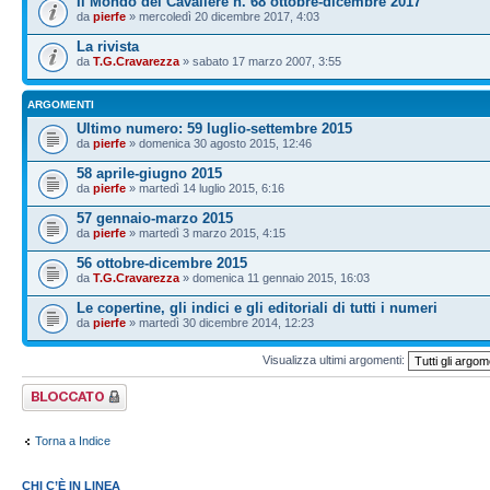
Il Mondo del Cavaliere n. 68 ottobre-dicembre 2017
da
pierfe
» mercoledì 20 dicembre 2017, 4:03
La rivista
da
T.G.Cravarezza
» sabato 17 marzo 2007, 3:55
ARGOMENTI
Ultimo numero: 59 luglio-settembre 2015
da
pierfe
» domenica 30 agosto 2015, 12:46
58 aprile-giugno 2015
da
pierfe
» martedì 14 luglio 2015, 6:16
57 gennaio-marzo 2015
da
pierfe
» martedì 3 marzo 2015, 4:15
56 ottobre-dicembre 2015
da
T.G.Cravarezza
» domenica 11 gennaio 2015, 16:03
Le copertine, gli indici e gli editoriali di tutti i numeri
da
pierfe
» martedì 30 dicembre 2014, 12:23
Visualizza ultimi argomenti:
Forum bloccato
Torna a Indice
CHI C’È IN LINEA