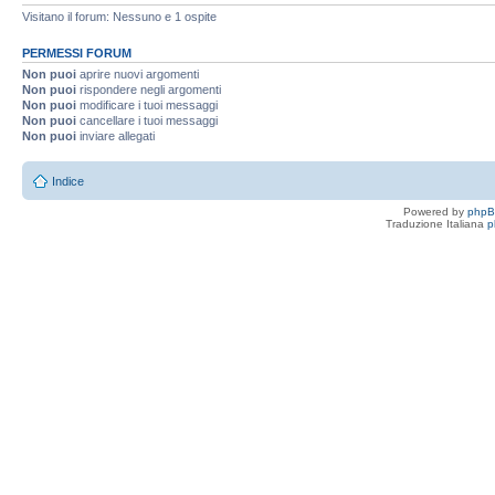
Visitano il forum: Nessuno e 1 ospite
PERMESSI FORUM
Non puoi
aprire nuovi argomenti
Non puoi
rispondere negli argomenti
Non puoi
modificare i tuoi messaggi
Non puoi
cancellare i tuoi messaggi
Non puoi
inviare allegati
Indice
Powered by
php
Traduzione Italiana
p