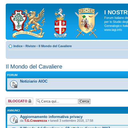
I NOSTRI
Forum Italiano d
per lo Studio degl
Genealogico Italia
www.iagi.info
Indice
‹
Riviste
‹
Il Mondo del Cavaliere
Il Mondo del Cavaliere
FORUM
Notiziario AIOC
Forum bloccato
ANNUNCI
Aggiornamento informativa privacy
da
T.G.Cravarezza
» lunedì 3 settembre 2018, 17:58