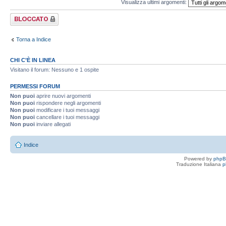
Visualizza ultimi argomenti:
Forum bloccato
Torna a Indice
CHI C’È IN LINEA
Visitano il forum: Nessuno e 1 ospite
PERMESSI FORUM
Non puoi
aprire nuovi argomenti
Non puoi
rispondere negli argomenti
Non puoi
modificare i tuoi messaggi
Non puoi
cancellare i tuoi messaggi
Non puoi
inviare allegati
Indice
Powered by
php
Traduzione Italiana
p