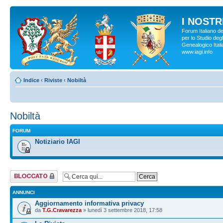
I NOSTRI
Forum Italiano d
per lo Studio degl
Genealogico Italia
www.iagi.info
Indice
‹
Riviste
‹
Nobiltà
Nobiltà
FORUM
Notiziario IAGI
Forum bloccato
ANNUNCI
Aggiornamento informativa privacy
da
T.G.Cravarezza
» lunedì 3 settembre 2018, 17:58