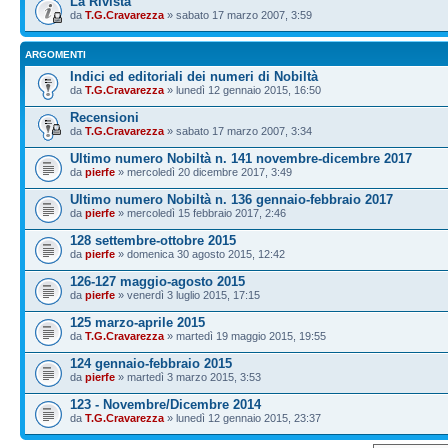
La Rivista
da
T.G.Cravarezza
» sabato 17 marzo 2007, 3:59
ARGOMENTI
Indici ed editoriali dei numeri di Nobiltà
da
T.G.Cravarezza
» lunedì 12 gennaio 2015, 16:50
Recensioni
da
T.G.Cravarezza
» sabato 17 marzo 2007, 3:34
Ultimo numero Nobiltà n. 141 novembre-dicembre 2017
da
pierfe
» mercoledì 20 dicembre 2017, 3:49
Ultimo numero Nobiltà n. 136 gennaio-febbraio 2017
da
pierfe
» mercoledì 15 febbraio 2017, 2:46
128 settembre-ottobre 2015
da
pierfe
» domenica 30 agosto 2015, 12:42
126-127 maggio-agosto 2015
da
pierfe
» venerdì 3 luglio 2015, 17:15
125 marzo-aprile 2015
da
T.G.Cravarezza
» martedì 19 maggio 2015, 19:55
124 gennaio-febbraio 2015
da
pierfe
» martedì 3 marzo 2015, 3:53
123 - Novembre/Dicembre 2014
da
T.G.Cravarezza
» lunedì 12 gennaio 2015, 23:37