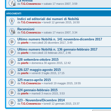
La Rivista
da
T.G.Cravarezza
» sabato 17 marzo 2007, 3:59
ARGOMENTI
Indici ed editoriali dei numeri di Nobiltà
da
T.G.Cravarezza
» lunedì 12 gennaio 2015, 16:50
Recensioni
da
T.G.Cravarezza
» sabato 17 marzo 2007, 3:34
Ultimo numero Nobiltà n. 141 novembre-dicembre 2017
da
pierfe
» mercoledì 20 dicembre 2017, 3:49
Ultimo numero Nobiltà n. 136 gennaio-febbraio 2017
da
pierfe
» mercoledì 15 febbraio 2017, 2:46
128 settembre-ottobre 2015
da
pierfe
» domenica 30 agosto 2015, 12:42
126-127 maggio-agosto 2015
da
pierfe
» venerdì 3 luglio 2015, 17:15
125 marzo-aprile 2015
da
T.G.Cravarezza
» martedì 19 maggio 2015, 19:55
124 gennaio-febbraio 2015
da
pierfe
» martedì 3 marzo 2015, 3:53
123 - Novembre/Dicembre 2014
da
T.G.Cravarezza
» lunedì 12 gennaio 2015, 23:37