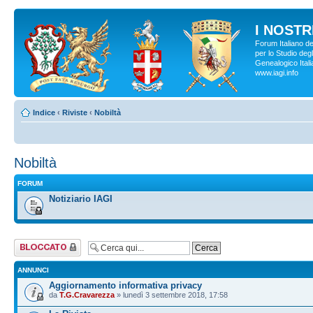
I NOSTRI
Forum Italiano d
per lo Studio degl
Genealogico Italia
www.iagi.info
Indice
‹
Riviste
‹
Nobiltà
Nobiltà
FORUM
Notiziario IAGI
Forum bloccato
ANNUNCI
Aggiornamento informativa privacy
da
T.G.Cravarezza
» lunedì 3 settembre 2018, 17:58