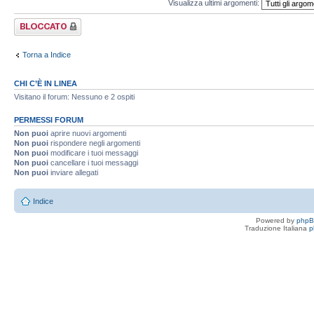
Visualizza ultimi argomenti:
Forum bloccato
Torna a Indice
CHI C’È IN LINEA
Visitano il forum: Nessuno e 2 ospiti
PERMESSI FORUM
Non puoi
aprire nuovi argomenti
Non puoi
rispondere negli argomenti
Non puoi
modificare i tuoi messaggi
Non puoi
cancellare i tuoi messaggi
Non puoi
inviare allegati
Indice
Powered by
php
Traduzione Italiana
p