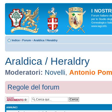
I NOSTRI
Forum Italiano d
per lo Studio degl
Genealogico Italia
www.iagi.info
Indice
‹
Forum
‹
Araldica / Heraldry
Araldica / Heraldry
Moderatori:
Novelli
,
Antonio Pomp
Regole del forum
Scrivi un nuovo
argomento
ANNUNCI