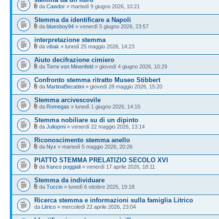
da
Cawdor
» martedì 9 giugno 2026, 10:21
Stemma da identificare a Napoli
da
bluesboy94
» venerdì 5 giugno 2026, 23:57
interpretazione stemma
da
vibak
» lunedì 25 maggio 2026, 14:23
Aiuto decifrazione cimiero
da
Torre von Minenfeld
» giovedì 4 giugno 2026, 10:29
Confronto stemma ritratto Museo Stibbert
da
MartinaBecattini
» giovedì 28 maggio 2026, 15:20
Stemma arcivescovile
da
Romegas
» lunedì 1 giugno 2026, 14:15
Stemma nobiliare su di un dipinto
da
Juliopmi
» venerdì 22 maggio 2026, 13:14
Riconoscimento stemma anello
da
Nyx
» martedì 5 maggio 2026, 20:26
PIATTO STEMMA PRELATIZIO SECOLO XVI
da
franco poggiali
» venerdì 17 aprile 2026, 18:11
Stemma da individuare
da
Tuccio
» lunedì 6 ottobre 2025, 19:18
Ricerca stemma e informazioni sulla famiglia Litrico
da
Litrico
» mercoledì 22 aprile 2026, 23:04