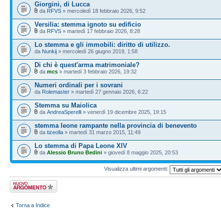
Giorgini, di Lucca
da
RFVS
» mercoledì 18 febbraio 2026, 9:52
Versilia: stemma ignoto su edificio
da
RFVS
» martedì 17 febbraio 2026, 8:28
Lo stemma e gli immobili: diritto di utilizzo.
da
Nunkij
» mercoledì 26 giugno 2019, 1:58
Di chi è quest'arma matrimoniale?
da
mcs
» martedì 3 febbraio 2026, 19:32
Numeri ordinali per i sovrani
da
Rolemaster
» martedì 27 gennaio 2026, 6:22
Stemma su Maiolica
da
AndreaSperelli
» venerdì 19 dicembre 2025, 19:15
stemma leone rampante nella provincia di benevento
da
tizeolla
» martedì 31 marzo 2015, 11:49
Lo stemma di Papa Leone XIV
da
Alessio Bruno Bedini
» giovedì 8 maggio 2025, 20:53
Visualizza ultimi argomenti:
Scrivi un nuovo
argomento
Torna a Indice