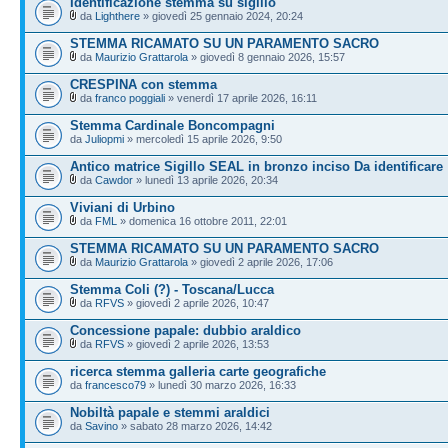
Identificazione stemma su sigillo
da
Lighthere
» giovedì 25 gennaio 2024, 20:24
STEMMA RICAMATO SU UN PARAMENTO SACRO
da
Maurizio Grattarola
» giovedì 8 gennaio 2026, 15:57
CRESPINA con stemma
da
franco poggiali
» venerdì 17 aprile 2026, 16:11
Stemma Cardinale Boncompagni
da
Juliopmi
» mercoledì 15 aprile 2026, 9:50
Antico matrice Sigillo SEAL in bronzo inciso Da identificare
da
Cawdor
» lunedì 13 aprile 2026, 20:34
Viviani di Urbino
da
FML
» domenica 16 ottobre 2011, 22:01
STEMMA RICAMATO SU UN PARAMENTO SACRO
da
Maurizio Grattarola
» giovedì 2 aprile 2026, 17:06
Stemma Coli (?) - Toscana/Lucca
da
RFVS
» giovedì 2 aprile 2026, 10:47
Concessione papale: dubbio araldico
da
RFVS
» giovedì 2 aprile 2026, 13:53
ricerca stemma galleria carte geografiche
da
francesco79
» lunedì 30 marzo 2026, 16:33
Nobiltà papale e stemmi araldici
da
Savino
» sabato 28 marzo 2026, 14:42