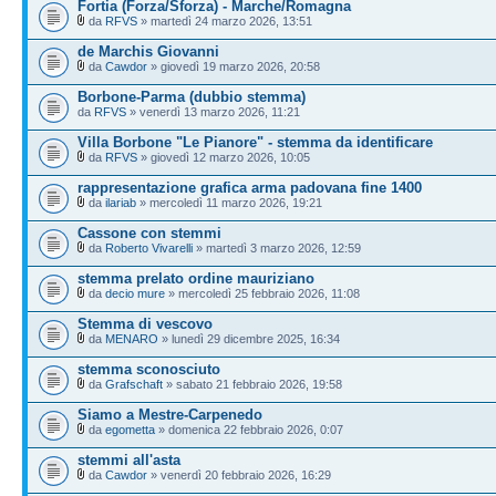
Fortia (Forza/Sforza) - Marche/Romagna
da
RFVS
» martedì 24 marzo 2026, 13:51
de Marchis Giovanni
da
Cawdor
» giovedì 19 marzo 2026, 20:58
Borbone-Parma (dubbio stemma)
da
RFVS
» venerdì 13 marzo 2026, 11:21
Villa Borbone "Le Pianore" - stemma da identificare
da
RFVS
» giovedì 12 marzo 2026, 10:05
rappresentazione grafica arma padovana fine 1400
da
ilariab
» mercoledì 11 marzo 2026, 19:21
Cassone con stemmi
da
Roberto Vivarelli
» martedì 3 marzo 2026, 12:59
stemma prelato ordine mauriziano
da
decio mure
» mercoledì 25 febbraio 2026, 11:08
Stemma di vescovo
da
MENARO
» lunedì 29 dicembre 2025, 16:34
stemma sconosciuto
da
Grafschaft
» sabato 21 febbraio 2026, 19:58
Siamo a Mestre-Carpenedo
da
egometta
» domenica 22 febbraio 2026, 0:07
stemmi all'asta
da
Cawdor
» venerdì 20 febbraio 2026, 16:29