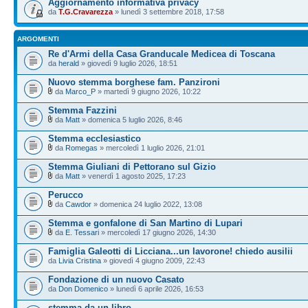
Aggiornamento informativa privacy
da
T.G.Cravarezza
» lunedì 3 settembre 2018, 17:58
ARGOMENTI
Re d'Armi della Casa Granducale Medicea di Toscana
da
herald
» giovedì 9 luglio 2026, 18:51
Nuovo stemma borghese fam. Panzironi
da
Marco_P
» martedì 9 giugno 2026, 10:22
Stemma Fazzini
da
Matt
» domenica 5 luglio 2026, 8:46
Stemma ecclesiastico
da
Romegas
» mercoledì 1 luglio 2026, 21:01
Stemma Giuliani di Pettorano sul Gizio
da
Matt
» venerdì 1 agosto 2025, 17:23
Perucco
da
Cawdor
» domenica 24 luglio 2022, 13:08
Stemma e gonfalone di San Martino di Lupari
da
E. Tessari
» mercoledì 17 giugno 2026, 14:30
Famiglia Galeotti di Licciana...un lavorone! chiedo ausilii
da
Livia Cristina
» giovedì 4 giugno 2009, 22:43
Fondazione di un nuovo Casato
da
Don Domenico
» lunedì 6 aprile 2026, 16:53
stemma da un libro