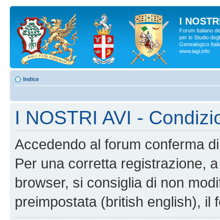
I NOSTRI
Forum Italiano d
per lo Studio degl
Genealogico Italia
www.iagi.info
Indice
I NOSTRI AVI - Condizi
Accedendo al forum conferma di 
Per una corretta registrazione, a
browser, si consiglia di non modif
preimpostata (british english), il