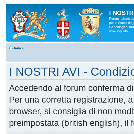
I NOSTRI
Forum Italiano d
per lo Studio degl
Genealogico Italia
www.iagi.info
Indice
I NOSTRI AVI - Condizi
Accedendo al forum conferma di 
Per una corretta registrazione, a
browser, si consiglia di non modif
preimpostata (british english), il