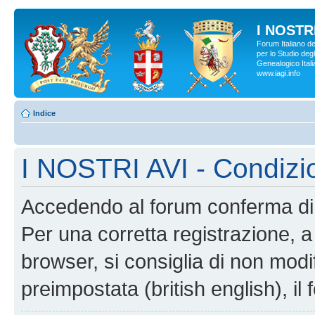
I NOSTRI
Forum Italiano d
per lo Studio degl
Genealogico Italia
www.iagi.info
Indice
I NOSTRI AVI - Condizi
Accedendo al forum conferma di 
Per una corretta registrazione, a
browser, si consiglia di non modif
preimpostata (british english), il