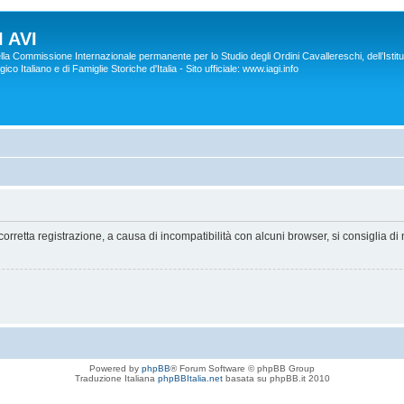
 AVI
lla Commissione Internazionale permanente per lo Studio degli Ordini Cavallereschi, dell’Istitu
co Italiano e di Famiglie Storiche d'Italia - Sito ufficiale: www.iagi.info
orretta registrazione, a causa di incompatibilità con alcuni browser, si consiglia di 
Powered by
phpBB
® Forum Software © phpBB Group
Traduzione Italiana
phpBBItalia.net
basata su phpBB.it 2010