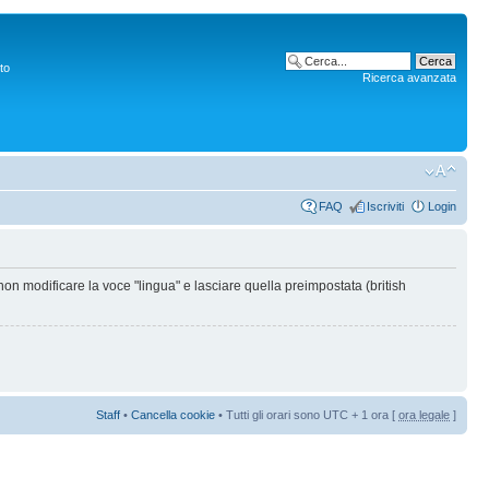
to
Ricerca avanzata
FAQ
Iscriviti
Login
non modificare la voce "lingua" e lasciare quella preimpostata (british
Staff
•
Cancella cookie
• Tutti gli orari sono UTC + 1 ora [
ora legale
]