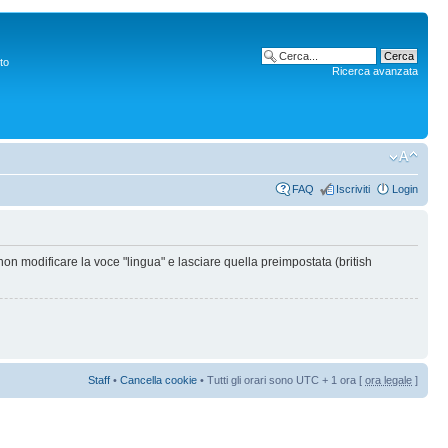
to
Ricerca avanzata
FAQ
Iscriviti
Login
non modificare la voce "lingua" e lasciare quella preimpostata (british
Staff
•
Cancella cookie
• Tutti gli orari sono UTC + 1 ora [
ora legale
]