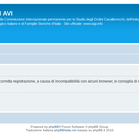
 AVI
lla Commissione Internazionale permanente per lo Studio degli Ordini Cavallereschi, dell’Istitu
co Italiano e di Famiglie Storiche d'Italia - Sito ufficiale: www.iagi.info
orretta registrazione, a causa di incompatibilità con alcuni browser, si consiglia di 
Powered by
phpBB
® Forum Software © phpBB Group
Traduzione Italiana
phpBBItalia.net
basata su phpBB.it 2010