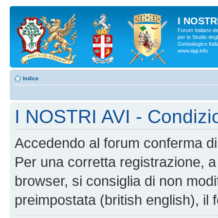
I NOSTRI
Forum Italiano d
per lo Studio degl
Genealogico Italia
www.iagi.info
Indice
I NOSTRI AVI - Condizi
Accedendo al forum conferma di 
Per una corretta registrazione, a
browser, si consiglia di non modif
preimpostata (british english), il