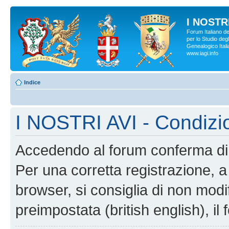
I NOSTRI
Forum Italiano d
per lo Studio degl
Genealogico Italia
www.iagi.info
Indice
I NOSTRI AVI - Condizi
Accedendo al forum conferma di 
Per una corretta registrazione, a
browser, si consiglia di non modif
preimpostata (british english), il