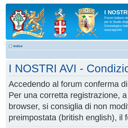
I NOSTRI
Forum Italiano d
per lo Studio degl
Genealogico Italia
www.iagi.info
Indice
I NOSTRI AVI - Condizi
Accedendo al forum conferma di 
Per una corretta registrazione, a
browser, si consiglia di non modif
preimpostata (british english), il