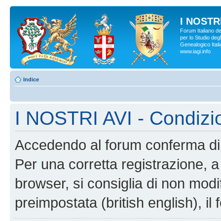
I NOSTRI
Forum Italiano d
per lo Studio degl
Genealogico Italia
www.iagi.info
Indice
I NOSTRI AVI - Condizi
Accedendo al forum conferma di 
Per una corretta registrazione, a
browser, si consiglia di non modif
preimpostata (british english), il