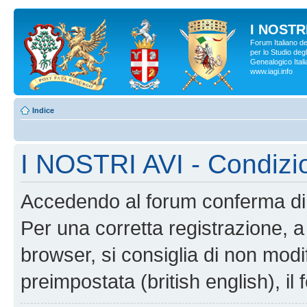
I NOSTRI
Forum Italiano d
per lo Studio degl
Genealogico Italia
www.iagi.info
Indice
I NOSTRI AVI - Condizi
Accedendo al forum conferma di 
Per una corretta registrazione, a
browser, si consiglia di non modif
preimpostata (british english), il