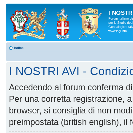
I NOSTRI
Forum Italiano d
per lo Studio degl
Genealogico Italia
www.iagi.info
Indice
I NOSTRI AVI - Condizi
Accedendo al forum conferma di 
Per una corretta registrazione, a
browser, si consiglia di non modif
preimpostata (british english), il